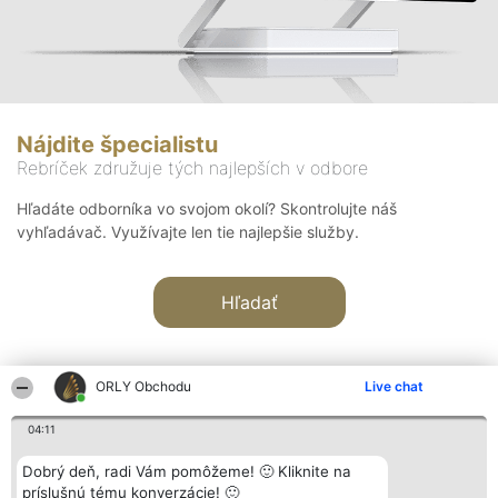
Nájdite špecialistu
Rebríček združuje tých najlepších v odbore
Hľadáte odborníka vo svojom okolí? Skontrolujte náš
vyhľadávač. Využívajte len tie najlepšie služby.
Hľadať
ORLY Obchodu
Live chat
04:11
Organizátor hodnotenia
Hodnotenie
Kontakt
Dobrý deň, radi Vám pomôžeme! 🙂 Kliknite na
Bright Side Solutions sp. z o.
Laureáti
Kontakt
príslušnú tému konverzácie! 🙂