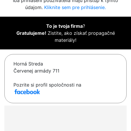
Iba prihlásení používatelia majú prístup k týmto
údajom.
Kliknite sem pre prihlásenie.
To je tvoja firma
?
Gratulujeme!
Zistite, ako získať propagačné
materiály!
Horná Streda
Červenej armády 711
Pozrite si profil spoločnosti na