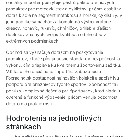
oficiálny importér poskytuje pestrú paletu prémiových
produktov pre motocyklistov a cyklistov, pričom osobitný
dôraz kladie na segment motokrosu a horskej cyklistiky. V
jeho ponuke sa nachádza kompletná výstroj vrátane
dresov, nohavíc, rukavíc, chráničov, prilieb a ďalších
doplnkov známych svojou kvalitou a odolnosťou v
extrémnych podmienkach.
Obchod sa vyznačuje dôrazom na poskytovanie
produktov, ktoré spĺňajú prísne štandardy bezpečnosti a
výkonu, čím prispieva ku kvalitnému športovému zážitku.
Vďaka úlohe oficiálneho importéra zabezpečuje
Foxracing.sk dostupnosť najnovších kolekcií a spoľahlivú
podporu pre priaznivcov týchto športov. Spoločnosť tak
ponúka komplexné riešenia pre športovcov, ktorí hľadajú
overené a funkčné výbavenie, pričom venuje pozornosť
detailom a praktickosti.
Hodnotenia na jednotlivých
stránkach