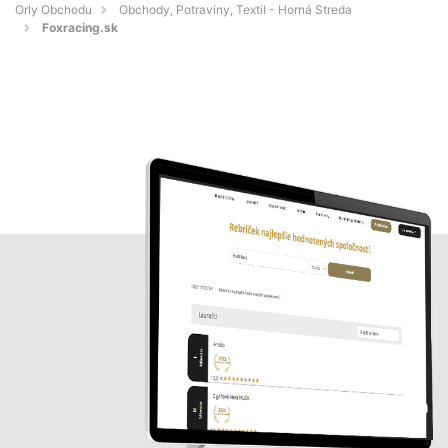
Orly Obchodu
Obchody, Potraviny, Textil - Horná Streda
Foxracing.sk