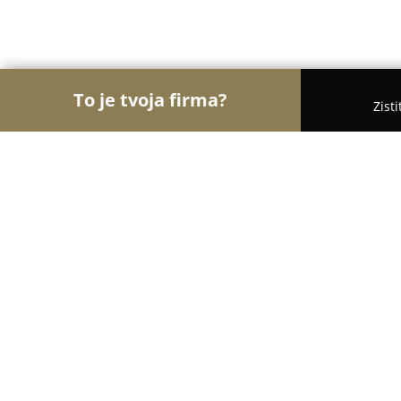
To je tvoja firma?
Zist
Orly Obchodu
Obchody, Potraviny, Textil - Košic
LED-obchod
8
(26)
Košice, Kosice