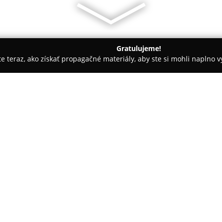
Gratulujeme!
ite teraz, ako získať propagačné materiály, aby ste si mohli naplno 
e
LED-obchod
O spoločnosti:
LED-obchod
patrí medzi uznáv
Košiciach a ich okolí, pričom 
úsporných riešení osvetlenia. P
produkty vhodné pre domáce a 
priestory a priemyselné prost
možno nájsť LED pásiky vrátan