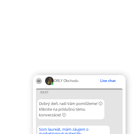
ORLY Obchodu
Live chat
03:07
Dobrý deň, radi Vám pomôžeme! 🙂
Kliknite na príslušnú tému
konverzácie! 🙂
Som laureát, mám záujem o
marketingové materiály