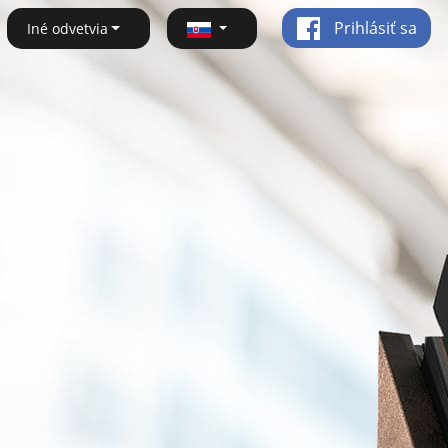
Prihlásiť sa
Iné odvetvia