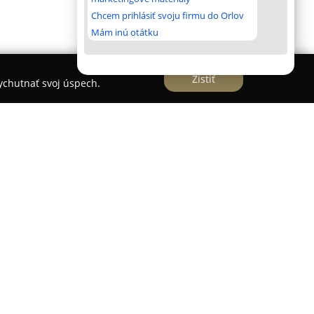
Chcem prihlásiť svoju firmu do Orlov
Mám inú otátku
Zistiť
vychutnať svoj úspech.
aných odborníkov v segmente LED technológií v
sa zameriava na poskytovanie súčasných a
ortfólio tejto spoločnosti zahŕňa rozmanité
záhradné použitie, kancelárie, komerčné
redie s vysokými nárokmi. Medzi sortimentom
e verzií RGB a DUAL WHITE, množstvo typov LED