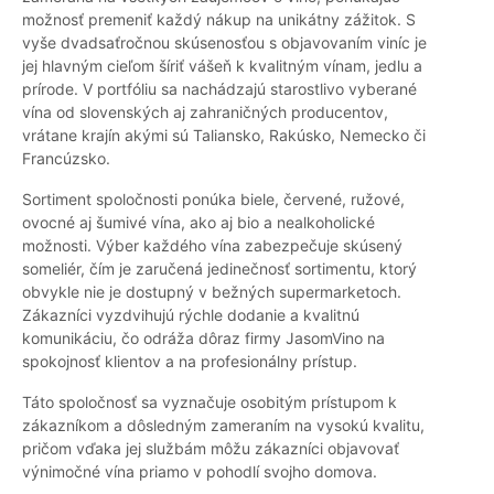
možnosť premeniť každý nákup na unikátny zážitok. S
vyše dvadsaťročnou skúsenosťou s objavovaním viníc je
jej hlavným cieľom šíriť vášeň k kvalitným vínam, jedlu a
prírode. V portfóliu sa nachádzajú starostlivo vyberané
vína od slovenských aj zahraničných producentov,
vrátane krajín akými sú Taliansko, Rakúsko, Nemecko či
Francúzsko.
Sortiment spoločnosti ponúka biele, červené, ružové,
ovocné aj šumivé vína, ako aj bio a nealkoholické
možnosti. Výber každého vína zabezpečuje skúsený
someliér, čím je zaručená jedinečnosť sortimentu, ktorý
obvykle nie je dostupný v bežných supermarketoch.
Zákazníci vyzdvihujú rýchle dodanie a kvalitnú
komunikáciu, čo odráža dôraz firmy JasomVino na
spokojnosť klientov a na profesionálny prístup.
Táto spoločnosť sa vyznačuje osobitým prístupom k
zákazníkom a dôsledným zameraním na vysokú kvalitu,
pričom vďaka jej službám môžu zákazníci objavovať
výnimočné vína priamo v pohodlí svojho domova.