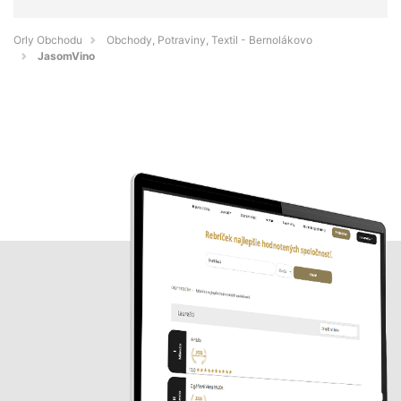
Orly Obchodu
Obchody, Potraviny, Textil - Bernolákovo
JasomVino