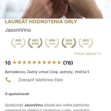
LAUREÁT HODNOTENIA ORLY
JasomVino
Pokaż więcej >>
10
(76)
Bernolákovo, Zadný vchod Coop Jednoty, Viničná 5
Zobraziť telefónne číslo
O spoločnosti:
Spoločnosť
JasomVino
pôsobí ako online platforma
zameraná na všetkých záujemcov o víno, ponúkajúc