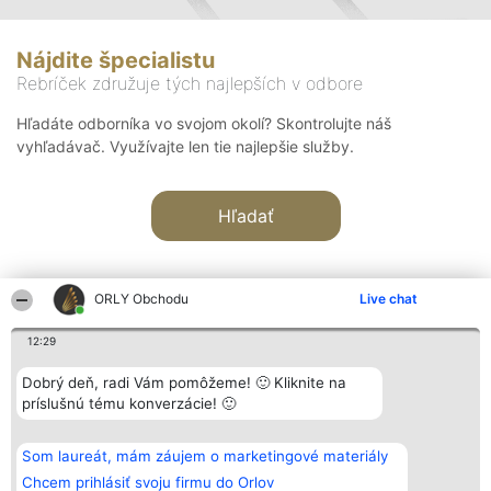
Nájdite špecialistu
Rebríček združuje tých najlepších v odbore
Hľadáte odborníka vo svojom okolí? Skontrolujte náš
vyhľadávač. Využívajte len tie najlepšie služby.
Hľadať
ORLY Obchodu
Live chat
12:29
Organizátor hodnotenia
Hodnotenie
Kontakt
Dobrý deň, radi Vám pomôžeme! 🙂 Kliknite na
Bright Side Solutions sp. z o.
Laureáti
Kontakt
príslušnú tému konverzácie! 🙂
o. sp. k.
Lista
ul. Ruska 22
wszystkich
Wrocław 50-079
Laureatów
Som laureát, mám záujem o marketingové materiály
KRS 0000749100 | Regon
Podmienky
381313360 | NIP 8943132676
Obchodné
Chcem prihlásiť svoju firmu do Orlov