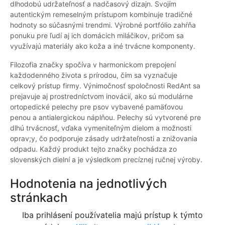
dlhodobú udržateľnosť a nadčasový dizajn. Svojím
autentickým remeselným prístupom kombinuje tradičné
hodnoty so súčasnými trendmi. Výrobné portfólio zahŕňa
ponuku pre ľudí aj ich domácich miláčikov, pričom sa
využívajú materiály ako koža a iné trvácne komponenty.
Filozofia značky spočíva v harmonickom prepojení
každodenného života s prírodou, čím sa vyznačuje
celkový prístup firmy. Výnimočnosť spoločnosti RedAnt sa
prejavuje aj prostredníctvom inovácií, ako sú modulárne
ortopedické pelechy pre psov vybavené pamäťovou
penou a antialergickou náplňou. Pelechy sú vytvorené pre
dlhú trvácnosť, vďaka vymeniteľným dielom a možnosti
oprav;y, čo podporuje zásady udržateľnosti a znižovania
odpadu. Každý produkt tejto značky pochádza zo
slovenských dielní a je výsledkom precíznej ručnej výroby.
Hodnotenia na jednotlivých
stránkach
Iba prihlásení používatelia majú prístup k týmto