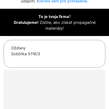
údajom.
Kliknite sem pre prihlásenie.
To je tvoja firma
?
Gratulujeme!
Zistite, ako získať propagačné
materiály!
Ožďany
Sobôtka 5116/3