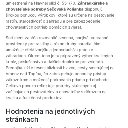
umiestnená na Hlavnej ulici č. 551/70.
Záhradkárske a
chovateľské potreby Sečovská Polianka
disponujú
širokou ponukou výrobkov, ktoré sú určené na pestovanie
rastlín, starostlivosť o záhradu a pre zabezpečenie
chovateľských potrieb domácich zvierat.
Sortiment zahŕňa rozmanité semená, hnojivá, ochranné
prostriedky pre rastliny a rôzne druhy náradia, čím
umožňuje efektívnejšiu a jednoduchšiu prácu v
záhradách. Okrem toho je tu pripravený výber kvalitných
krmív, príslušenstva a ďalších doplnkov pre zvieratá.
Predajňa leží v tesnej blízkosti hlavnej cesty smerujúcej na
Vranov nad Topľou, čo zabezpečuje pohodlný prístup
zákazníkom a možnosť parkovania priamo pri obchode.
Celková ponuka reflektuje potreby skúsených aj
začínajúcich pestovateľov a chovateľov s dôrazom na
kvalitu a funkčnosť produktov.
Hodnotenia na jednotlivých
stránkach