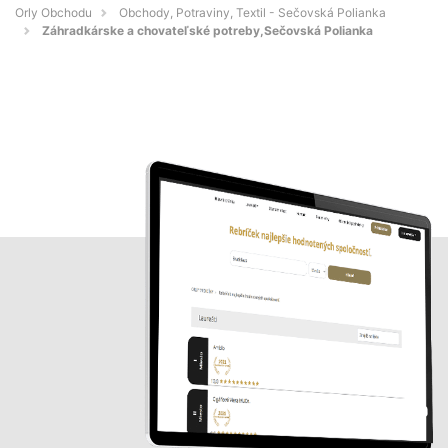
Orly Obchodu
Obchody, Potraviny, Textil - Sečovská Polianka
Záhradkárske a chovateľské potreby,Sečovská Polianka