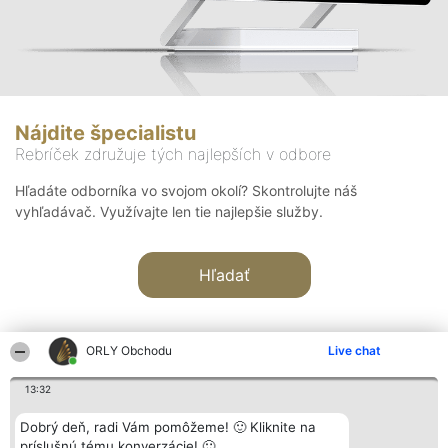
Nájdite špecialistu
Rebríček združuje tých najlepších v odbore
Hľadáte odborníka vo svojom okolí? Skontrolujte náš
vyhľadávač. Využívajte len tie najlepšie služby.
Hľadať
ORLY Obchodu
Live chat
13:32
Organizátor hodnotenia
Hodnotenie
Kontakt
Dobrý deň, radi Vám pomôžeme! 🙂 Kliknite na
Bright Side Solutions sp. z o.
Laureáti
Kontakt
príslušnú tému konverzácie! 🙂