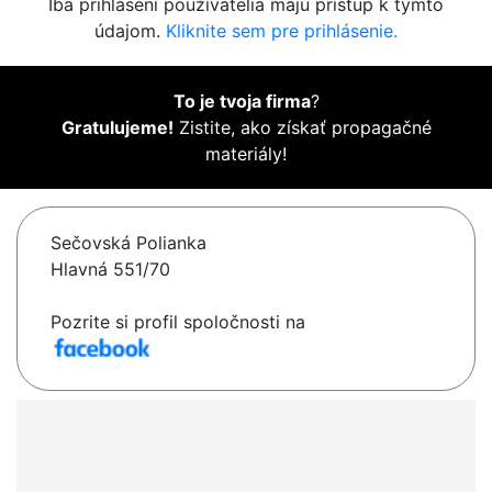
Iba prihlásení používatelia majú prístup k týmto
údajom.
Kliknite sem pre prihlásenie.
To je tvoja firma
?
Gratulujeme!
Zistite, ako získať propagačné
materiály!
Sečovská Polianka
Hlavná 551/70
Pozrite si profil spoločnosti na