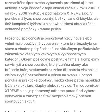
rozmanitého športového vybavenia pre zimné aj letné
aktivity. Svoju činnosť v tejto oblasti začala v roku 2003 a
od roku 2008 vystupuje pod názvom XTREME s.r.o. V
ponuke má lyže, snowboardy, bežky, sane či bicykle, ale
tiež kompletnú lyžiarsku a snowboardovú obuv a rôzne
ochranné pomôcky vrátane prilieb.
Filozofiou spoločnosti je poskytovať vždy nové alebo
veľmi málo používané vybavenie, ktoré je v bezchybnom
stave a vhodne prispôsobené individuálnym požiadavkám
zákazníkov všetkých vekových a výkonnostných
kategórií. Okrem požičovne poskytuje firma aj komplexný
servis lyží a snowboardov, ktorý zahŕňa úkony ako
brúsenie hrán, voskovanie sklznice či kontrola viazania s
cieľom zvýšiť bezpečnosť a výkon na svahu. Obchod
ponúka aj praktické doplnky, medzi ktoré patria napríklad
lyžiarske okuliare, čiapky alebo rukavice. Tím odborníkov
XTREME s.r.o. je pripravený odborne poradiť pri výbere
vybavenia a zabezpečiť tak bezproblémový priebeh
športových aktivít.