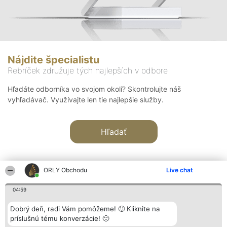
Nájdite špecialistu
Rebríček združuje tých najlepších v odbore
Hľadáte odborníka vo svojom okolí? Skontrolujte náš
vyhľadávač. Využívajte len tie najlepšie služby.
Hľadať
ORLY Obchodu
Live chat
04:59
Organizátor hodnotenia
Hodnotenie
Kontakt
Dobrý deň, radi Vám pomôžeme! 🙂 Kliknite na
Bright Side Solutions sp. z o.
Laureáti
Kontakt
príslušnú tému konverzácie! 🙂
o. sp. k.
Lista