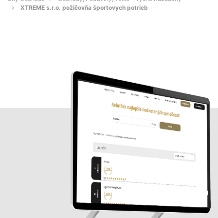
XTREME s.r.o. požičovňa športovych potrieb