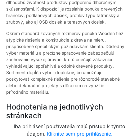
dlhodobú životnosť produktov podporenú dlhoročnými
skúsenosťami. K dispozícii je rozsiahla ponuka drevených
hranolov, podlahových dosiek, profilov typu tatranský a
zrubový, ako aj OSB dosiek a terasových dosiek.
Okrem štandardizovaných rozmerov ponúka Wooden tiež
atypické riešenia a konštrukcie z dreva na mieru,
prispôsobené špecifickým požiadavkám klienta. Dôsledný
výber materiálu a precízne spracovanie zabezpečujú
zachovanie vysokej úrovne, ktorú oceňujú zákazníci
vyhľadávajúci spoľahlivé a odolné drevené produkty.
Sortiment dopĺňa výber doplnkov, čo umožňuje
poskytovať komplexné riešenia pre rôznorodé stavebné
alebo dekoračné projekty s dôrazom na využitie
prírodného materiálu.
Hodnotenia na jednotlivých
stránkach
Iba prihlásení používatelia majú prístup k týmto
údajom.
Kliknite sem pre prihlásenie.