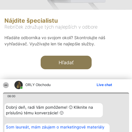
Nájdite špecialistu
Rebríček združuje tých najlepších v odbore
Hľadáte odborníka vo svojom okolí? Skontrolujte náš
vyhľadávač. Využívajte len tie najlepšie služby.
Hľadať
ORLY Obchodu
Live chat
06:00
Organizátor hodnotenia
Hodnotenie
Kontakt
Dobrý deň, radi Vám pomôžeme! 🙂 Kliknite na
Bright Side Solutions sp. z o.
Laureáti
Kontakt
príslušnú tému konverzácie! 🙂
o. sp. k.
Lista
ul. Ruska 22
wszystkich
Wrocław 50-079
Laureatów
Som laureát, mám záujem o marketingové materiály
KRS 0000749100 | Regon
Podmienky