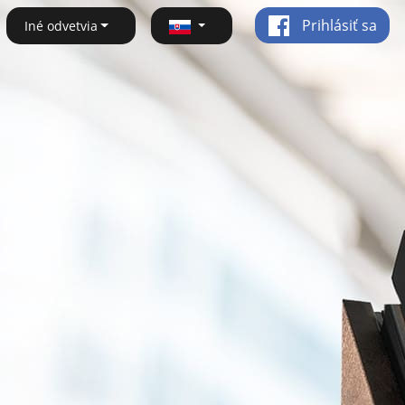
Prihlásiť sa
Iné odvetvia