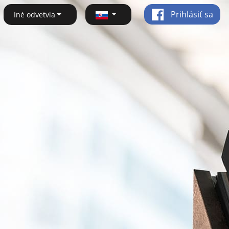
Prihlásiť sa
Iné odvetvia