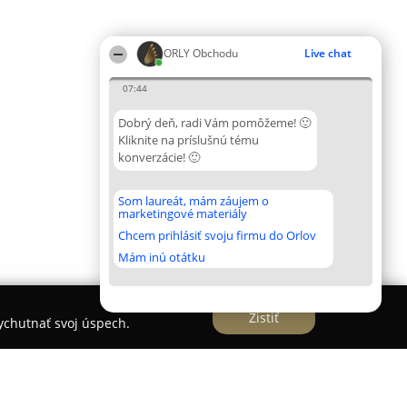
ORLY Obchodu
Live chat
07:44
Dobrý deň, radi Vám pomôžeme! 🙂
Kliknite na príslušnú tému
konverzácie! 🙂
Som laureát, mám záujem o
marketingové materiály
Chcem prihlásiť svoju firmu do Orlov
Mám inú otátku
Zistiť
vychutnať svoj úspech.