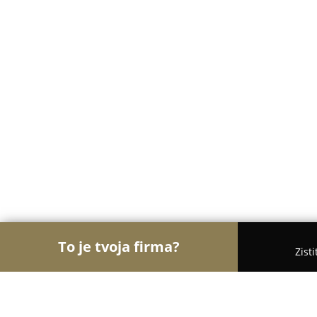
To je tvoja firma?
Zist
Orly Obchodu
Obchody, Potraviny, Textil - Košic