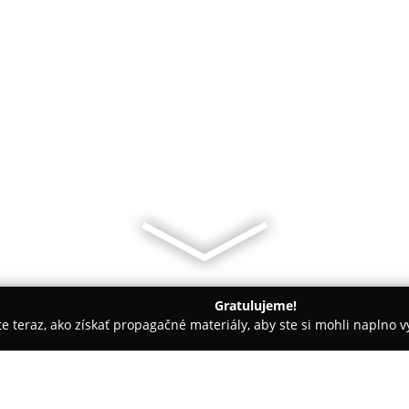
Gratulujeme!
ite teraz, ako získať propagačné materiály, aby ste si mohli naplno 
e
Vaporama