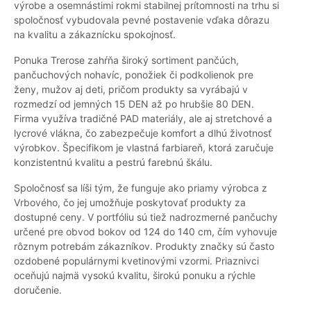
výrobe a osemnástimi rokmi stabilnej prítomnosti na trhu si
spoločnosť vybudovala pevné postavenie vďaka dôrazu
na kvalitu a zákaznícku spokojnosť.
Ponuka Trerose zahŕňa široký sortiment pančúch,
pančuchových nohavíc, ponožiek či podkolienok pre
ženy, mužov aj deti, pričom produkty sa vyrábajú v
rozmedzí od jemných 15 DEN až po hrubšie 80 DEN.
Firma využíva tradičné PAD materiály, ale aj stretchové a
lycrové vlákna, čo zabezpečuje komfort a dlhú životnosť
výrobkov. Špecifikom je vlastná farbiareň, ktorá zaručuje
konzistentnú kvalitu a pestrú farebnú škálu.
Spoločnosť sa líši tým, že funguje ako priamy výrobca z
Vrbového, čo jej umožňuje poskytovať produkty za
dostupné ceny. V portfóliu sú tiež nadrozmerné pančuchy
určené pre obvod bokov od 124 do 140 cm, čím vyhovuje
rôznym potrebám zákazníkov. Produkty značky sú často
ozdobené populárnymi kvetinovými vzormi. Priaznivci
oceňujú najmä vysokú kvalitu, širokú ponuku a rýchle
doručenie.