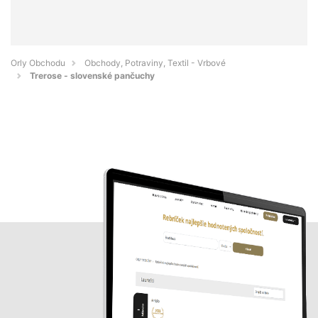
Orly Obchodu
Obchody, Potraviny, Textil - Vrbové
Trerose - slovenské pančuchy