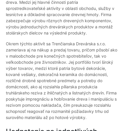
dreva. Medzi jej hlavné činnosti patria
sprostredkovateľské aktivity v oblasti obchodu, služby v
lesníctve a dôkladné spracovanie drevnej hmoty. Firma
zabezpečuje výrobu rôznych drevených komponentov,
výrobu jednoduchých drevárskych produktov a montáž
stolárskych dielcov na výsledné produkty.
Okrem týchto aktivít sa Trenčianska Drevárska s.r.o.
zameriava aj na nákup a predaj tovaru, pričom pôsobí ako
v maloobchode pre konečných spotrebiteľov, tak vo
veľkoobchode pre živnostníkov. Jej portfólio tvorí široký
výber tovarov, medzi ktoré patria bytové dekorácie,
kované vešiaky, dekoračná keramika do domácnosti,
rozličné drobné spotrebné predmety a potreby do
domácnosti, ako aj rozsiahla píliarska produkcia
truhlárskeho reziva z ihličnatých a listnatých drevín. Firma
poskytuje impregnáciu a hobľovanie dreva i manipuláciu s
rezivom pomocou nakladača, čím preukazuje rozsiahlu
schopnosť reagovať na rozmanité požiadavky trhu od
surového materiálu až po hotové výrobky.