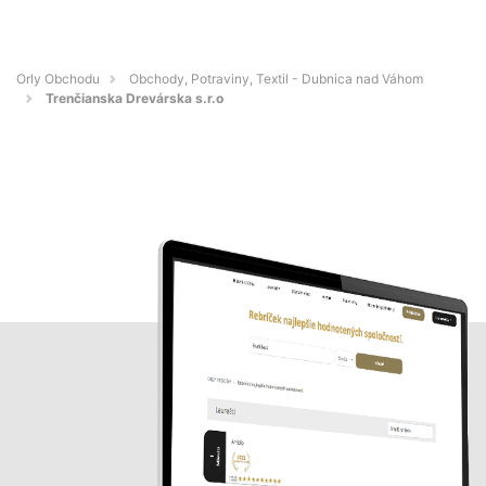
Orly Obchodu
Obchody, Potraviny, Textil - Dubnica nad Váhom
Trenčianska Drevárska s.r.o