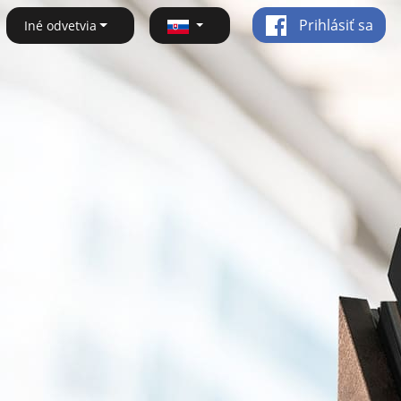
Prihlásiť sa
Iné odvetvia