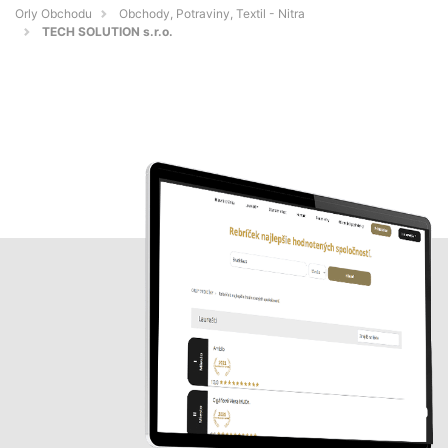
Orly Obchodu
Obchody, Potraviny, Textil - Nitra
TECH SOLUTION s.r.o.