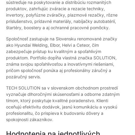
sústreďuje na poskytovanie a distribúciu rozmanitých
produktov, zahrňujúc zváracie a rezacie techniky,
invertory, polyfúzne zváračky, plazmové rezačky, rôzne
príslušenstvo, prídavné materiály, nabíjačky autobatérií,
štartéry, boostery a aj ochranné pracovné pomôcky.
Spoločnosť zastupuje na Slovensku renomované značky
ako Hyundai Welding, Elbor, Helvi a Ceteor, čím
zabezpečuje prístup ku kvalitným a spoľahlivým
produktom. Portfolio dopĺňa vlastná značka SOLUTION,
známa svojou spoľahlivosťou a inovatívnymi riešeniami,
pričom spoločnosť ponúka aj profesionálny záručný a
pozáručný servis.
TECH SOLUTION sa v slovenskom obchodnom prostredí
vyznačuje dlhoročnými skúsenosťami a odborne zdatným
tímom, ktorý poskytuje kvalitné poradenstvo. Klienti
oceňujú efektivitu dodávok, jasnú komunikáciu a vysokú
profesionalitu, čo prispieva k budovaniu dôvery a
spokojnosti zákazníkov.
Hodnotenia na jednotlivých