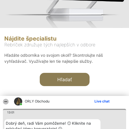
Nájdite špecialistu
Rebríček združuje tých najlepších v odbore
Hľadáte odborníka vo svojom okolí? Skontrolujte náš
vyhľadávač. Využívajte len tie najlepšie služby.
Hľadať
ORLY Obchodu
Live chat
13:01
Organizátor hodnotenia
Hodnotenie
Kontakt
Dobrý deň, radi Vám pomôžeme! 🙂 Kliknite na
Bright Side Solutions sp. z o.
Laureáti
Kontakt
príslušnú tému konverzácie! 🙂