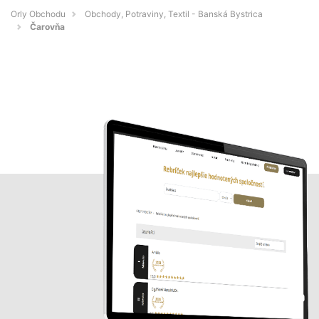
Orly Obchodu
Obchody, Potraviny, Textil - Banská Bystrica
Čarovňa