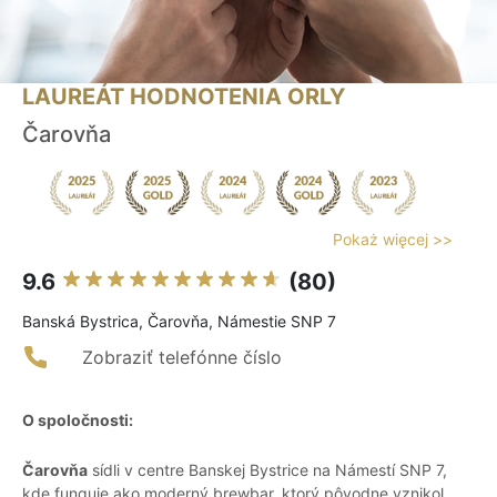
LAUREÁT HODNOTENIA ORLY
Čarovňa
Pokaż więcej >>
9.6
(80)
Banská Bystrica, Čarovňa, Námestie SNP 7
Zobraziť telefónne číslo
O spoločnosti:
Čarovňa
sídli v centre Banskej Bystrice na Námestí SNP 7,
kde funguje ako moderný brewbar, ktorý pôvodne vznikol