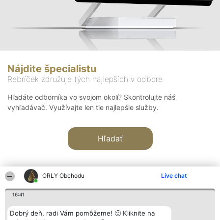
Nájdite špecialistu
Rebríček združuje tých najlepších v odbore
Hľadáte odborníka vo svojom okolí? Skontrolujte náš
vyhľadávač. Využívajte len tie najlepšie služby.
Hľadať
ORLY Obchodu
Live chat
16:41
Organizátor hodnotenia
Hodnotenie
Kontakt
Dobrý deň, radi Vám pomôžeme! 🙂 Kliknite na
Bright Side Solutions sp. z o.
Laureáti
Kontakt