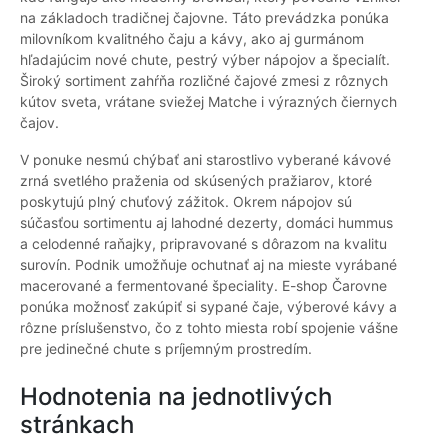
na základoch tradičnej čajovne. Táto prevádzka ponúka
milovníkom kvalitného čaju a kávy, ako aj gurmánom
hľadajúcim nové chute, pestrý výber nápojov a špecialít.
Široký sortiment zahŕňa rozličné čajové zmesi z rôznych
kútov sveta, vrátane sviežej Matche i výrazných čiernych
čajov.
V ponuke nesmú chýbať ani starostlivo vyberané kávové
zrná svetlého praženia od skúsených pražiarov, ktoré
poskytujú plný chuťový zážitok. Okrem nápojov sú
súčasťou sortimentu aj lahodné dezerty, domáci hummus
a celodenné raňajky, pripravované s dôrazom na kvalitu
surovín. Podnik umožňuje ochutnať aj na mieste vyrábané
macerované a fermentované špeciality. E-shop Čarovne
ponúka možnosť zakúpiť si sypané čaje, výberové kávy a
rôzne príslušenstvo, čo z tohto miesta robí spojenie vášne
pre jedinečné chute s príjemným prostredím.
Hodnotenia na jednotlivých
stránkach