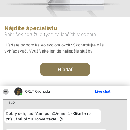
Nájdite špecialistu
Rebríček združuje tých najlepších v odbore
Hľadáte odborníka vo svojom okolí? Skontrolujte náš
vyhľadávač. Využívajte len tie najlepšie služby.
Hľadať
ORLY Obchodu
Live chat
11:30
Organizátor hodnotenia
Hodnotenie
Kontakt
Dobrý deň, radi Vám pomôžeme! 🙂 Kliknite na
Bright Side Solutions sp. z o.
Laureáti
Kontakt
príslušnú tému konverzácie! 🙂
o. sp. k.
Lista
ul. Ruska 22
wszystkich
Wrocław 50-079
Laureatów