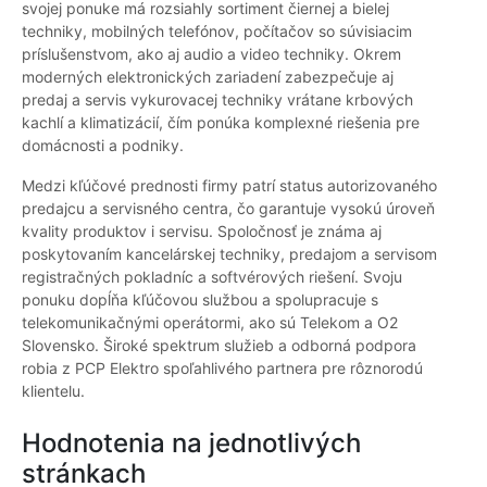
svojej ponuke má rozsiahly sortiment čiernej a bielej
techniky, mobilných telefónov, počítačov so súvisiacim
príslušenstvom, ako aj audio a video techniky. Okrem
moderných elektronických zariadení zabezpečuje aj
predaj a servis vykurovacej techniky vrátane krbových
kachlí a klimatizácií, čím ponúka komplexné riešenia pre
domácnosti a podniky.
Medzi kľúčové prednosti firmy patrí status autorizovaného
predajcu a servisného centra, čo garantuje vysokú úroveň
kvality produktov i servisu. Spoločnosť je známa aj
poskytovaním kancelárskej techniky, predajom a servisom
registračných pokladníc a softvérových riešení. Svoju
ponuku dopĺňa kľúčovou službou a spolupracuje s
telekomunikačnými operátormi, ako sú Telekom a O2
Slovensko. Široké spektrum služieb a odborná podpora
robia z PCP Elektro spoľahlivého partnera pre rôznorodú
klientelu.
Hodnotenia na jednotlivých
stránkach