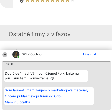
9
Ostatné firmy z viťazov
Organizátor hodnotenia
Hodnotenie
Kontakt
ORLY Obchodu
Live chat
Bright Side Solutions sp. z o.
Laureáti
Kontakt
o. sp. k.
Lista
ul. Ruska 22
wszystkich
16:20
Wrocław 50-079
Laureatów
KRS 0000749100 | Regon
Podmienky
Dobrý deň, radi Vám pomôžeme! 🙂 Kliknite na
381313360 | NIP 8943132676
Obchodné
+48 508 492 400
podmienky
príslušnú tému konverzácie! 🙂
Zásady
ochrany
osobných
Som laureát, mám záujem o marketingové materiály
údajov
Chcem prihlásiť svoju firmu do Orlov
Mám inú otátku