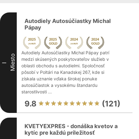
Autodiely Autosúčiastky Michal
Pápay
Autodiely Autosúčiastky Michal Pápay patrí
Miesto
medzi skúsených poskytovateľov služieb v
I
oblasti obchodu s autodielmi. Spoločnosť
pôsobí v Poltári na Kanadskej 267, kde si
získala uznanie vďaka širokej ponuke
autosúčiastok a vysokému štandardu
starostlivosti ...
9.8
(121)
KVETYEXPRES - donáška kvetov a
kytíc pre každú príležitosť