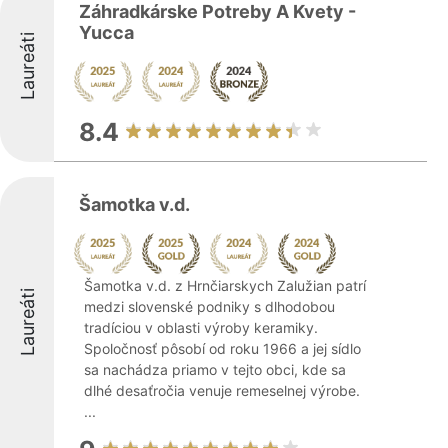
Záhradkárske Potreby A Kvety -
Yucca
Laureáti
8.4
Šamotka v.d.
Šamotka v.d. z Hrnčiarskych Zalužian patrí
Laureáti
medzi slovenské podniky s dlhodobou
tradíciou v oblasti výroby keramiky.
Spoločnosť pôsobí od roku 1966 a jej sídlo
sa nachádza priamo v tejto obci, kde sa
dlhé desaťročia venuje remeselnej výrobe.
...