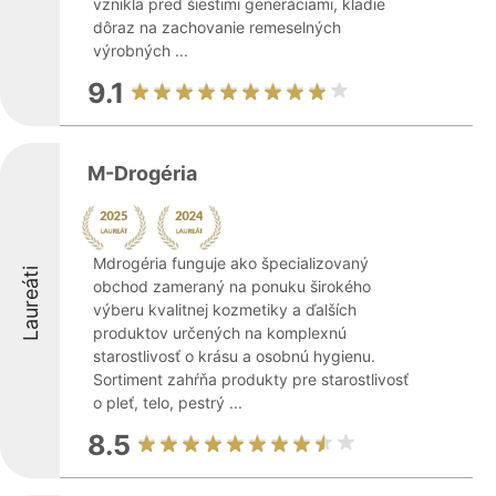
vznikla pred šiestimi generáciami, kladie
dôraz na zachovanie remeselných
výrobných ...
9.1
M-Drogéria
Mdrogéria funguje ako špecializovaný
Laureáti
obchod zameraný na ponuku širokého
výberu kvalitnej kozmetiky a ďalších
produktov určených na komplexnú
starostlivosť o krásu a osobnú hygienu.
Sortiment zahŕňa produkty pre starostlivosť
o pleť, telo, pestrý ...
8.5