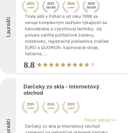
Tirala sídli v Poltári a od roku 1998 sa
Laureáti
venuje komplexným službám týkajúcim sa
kancelárskej a výpočtovej techniky. Jej
ponuka zahŕňa počítačové zostavy,
notebooky, registračné pokladnice značiek
EURO a QUORION, kopírovacie stroje,
tlačiarne, ...
8.8
Darčeky zo skla - internetový
obchod
Pokaż więcej >>
Laureáti
Darčeky zo skla je internetový obchod
zameraný na netradičné sklenené darčeky