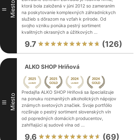
Miesto
ktorá bola založená v júni 2012 so zameraním
II
na poskytovanie komplexných záhradníckych
služieb s dôrazom na vzťah k prírode. Od
svojho vzniku ponúka pestrý sortiment
kvalitných okrasných a úžitkových ...
9.7
(126)
ALKO SHOP Hriňová
Predajňa ALKO SHOP Hriňová sa špecializuje
Miesto
na ponuku rozmanitých alkoholických nápojov
III
známych svetových značiek. Svoje portfólio
rozširuje o pestrý sortiment slovenských vín
od popredných domácich producentov,
zahŕňajúci aj sudové vína od ...
9.6
(69)