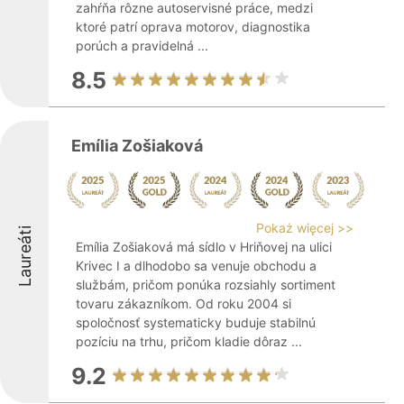
zahŕňa rôzne autoservisné práce, medzi
ktoré patrí oprava motorov, diagnostika
porúch a pravidelná ...
8.5
Emília Zošiaková
Pokaż więcej >>
Laureáti
Emília Zošiaková má sídlo v Hriňovej na ulici
Krivec I a dlhodobo sa venuje obchodu a
službám, pričom ponúka rozsiahly sortiment
tovaru zákazníkom. Od roku 2004 si
spoločnosť systematicky buduje stabilnú
pozíciu na trhu, pričom kladie dôraz ...
9.2