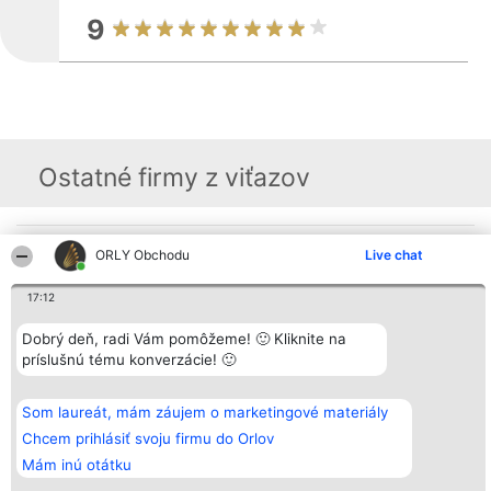
9
Ostatné firmy z viťazov
Organizátor hodnotenia
Hodnotenie
Kontakt
ORLY Obchodu
Live chat
Bright Side Solutions sp. z o.
Laureáti
Kontakt
o. sp. k.
Lista
17:12
ul. Ruska 22
wszystkich
Wrocław 50-079
Laureatów
KRS 0000749100 | Regon
Podmienky
Dobrý deň, radi Vám pomôžeme! 🙂 Kliknite na
381313360 | NIP 8943132676
Obchodné
príslušnú tému konverzácie! 🙂
+48 508 492 400
podmienky
Zásady
ochrany
Som laureát, mám záujem o marketingové materiály
osobných
údajov
Chcem prihlásiť svoju firmu do Orlov
Mám inú otátku