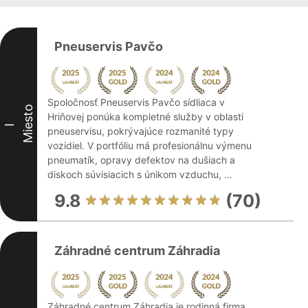
Pneuservis Pavčo
Spoločnosť Pneuservis Pavčo sídliaca v
Miesto
Hriňovej ponúka kompletné služby v oblasti
I
pneuservisu, pokrývajúce rozmanité typy
vozidiel. V portfóliu má profesionálnu výmenu
pneumatík, opravy defektov na dušiach a
diskoch súvisiacich s únikom vzduchu, ...
9.8
(70)
Záhradné centrum Záhradia
Záhradné centrum Záhradia je rodinná firma,