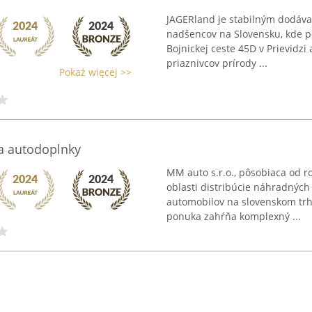
JAGERland je stabilným dodáva
nadšencov na Slovensku, kde pô
Bojnickej ceste 45D v Prievidz
priaznivcov prírody ...
Pokaż więcej >>
 a autodoplnky
MM auto s.r.o., pôsobiaca od r
oblasti distribúcie náhradných
automobilov na slovenskom trhu
ponuka zahŕňa komplexný ...