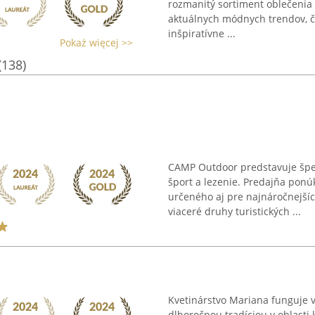
rozmanitý sortiment oblečenia
aktuálnych módnych trendov, č
inšpiratívne ...
Pokaż więcej >>
(138)
CAMP Outdoor predstavuje špec
šport a lezenie. Predajňa ponú
určeného aj pre najnáročnejšíc
viaceré druhy turistických ...
Kvetinárstvo Mariana funguje v
dlhoročnou tradíciou v oblasti