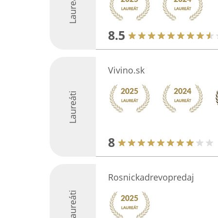
Laureáti
8.5
Vivino.sk
Laureáti
8
Rosnickadrevopredaj
Laureáti