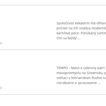
Spoločnosť Vekaterm má dlhoro
pričom na trh uvádza moderné i
kachľové pece. Ponúkaný sorti
čím sa každý ...
TEMPO - Mäso a údeniny patrí m
mäsopriemyslu na Slovensku, pr
sídliaci v Nitrianskom Rudne n
rozrábanie a spracovanie ...