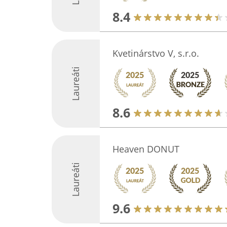
8.4
Kvetinárstvo V, s.r.o.
Laureáti
8.6
Heaven DONUT
Laureáti
9.6