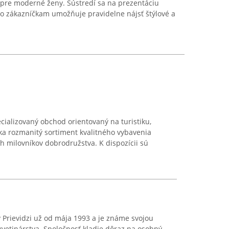
 pre moderné ženy. Sústredí sa na prezentáciu
o zákazníčkam umožňuje pravidelne nájsť štýlové a
ializovaný obchod orientovaný na turistiku,
ka rozmanitý sortiment kvalitného vybavenia
h milovníkov dobrodružstva. K dispozícii sú
 Prievidzi už od mája 1993 a je známe svojou
 kvetinárstva. Spoločnosť kladie dôraz na osobný