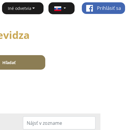
Prihlásiť sa
Iné odvetvia
evidza
Hľadať