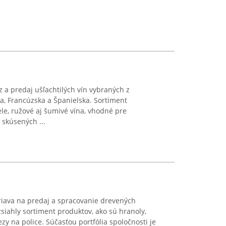
z a predaj ušľachtilých vín vybraných z
a, Francúzska a Španielska. Sortiment
ele, ružové aj šumivé vína, vhodné pre
 skúsených ...
iava na predaj a spracovanie drevených
siahly sortiment produktov, ako sú hranoly,
ezy na police. Súčasťou portfólia spoločnosti je