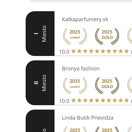
Katkaparfumery.sk
Miesto
I
10.0
Bronya fashion
Miesto
II
10.0
Linda Butik Prievidza