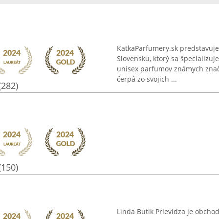
KatkaParfumery.sk predstavuje
Slovensku, ktorý sa špecializuj
unisex parfumov známych znači
čerpá zo svojich ...
(282)
(150)
Linda Butik Prievidza je obch