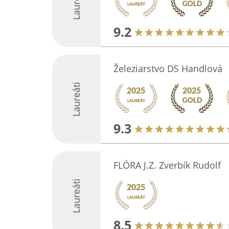
Laureáti
9.2
Železiarstvo DS Handlová
Laureáti
9.3
FLÓRA J.Z. Zverbík Rudolf
Laureáti
8.5