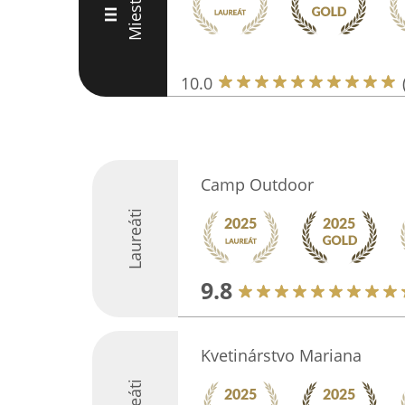
Miesto
III
10.0
Camp Outdoor
Laureáti
9.8
Kvetinárstvo Mariana