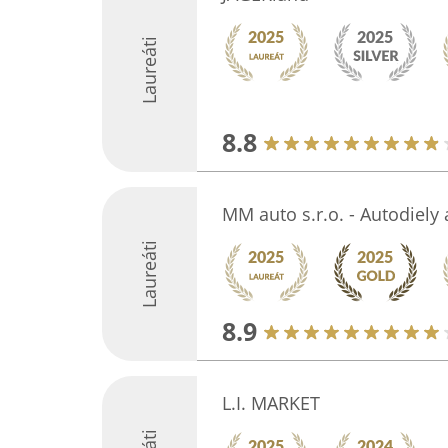
Laureáti
8.8
MM auto s.r.o. - Autodiely
Laureáti
8.9
L.I. MARKET