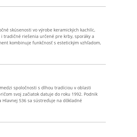
čné skúsenosti vo výrobe keramických kachlíc,
 tradičné riešenia určené pre krby, sporáky a
ment kombinuje funkčnosť s estetickým vzhľadom,
edzi spoločnosti s dlhou tradíciou v oblasti
ičom svoj začiatok datuje do roku 1992. Podnik
a Hlavnej 536 sa sústreďuje na dôkladné