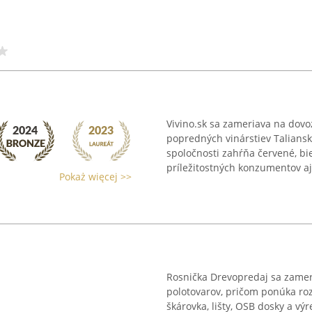
Vivino.sk sa zameriava na dovo
popredných vinárstiev Taliansk
spoločnosti zahŕňa červené, bi
príležitostných konzumentov aj
Pokaż więcej >>
Rosnička Drevopredaj sa zamer
polotovarov, pričom ponúka roz
škárovka, lišty, OSB dosky a výr