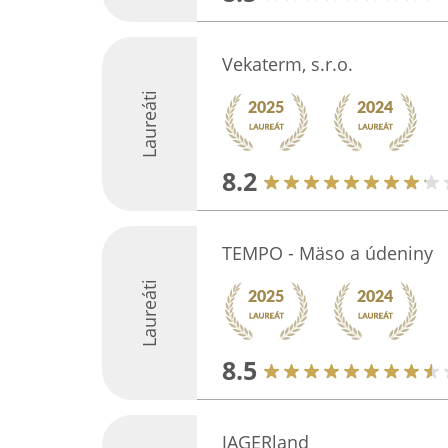
Vekaterm, s.r.o.
Laureáti
8.2
TEMPO - Mäso a údeniny
Laureáti
8.5
JAGERland