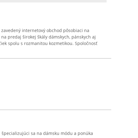
 zavedený internetový obchod pôsobiaci na
e na predaj širokej škály dámskych, pánskych aj
ek spolu s rozmanitou kozmetikou. Spoločnosť
od špecializujúci sa na dámsku módu a ponúka