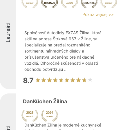
Pokaż więcej >>
Laureáti
Spoločnosť Autodiely EXZAS Žilina, ktorá
sídli na adrese Štrková 967 v Žiline, sa
špecializuje na predaj rozmanitého
sortimentu náhradných dielov a
príslušenstva určeného pre nákladné
vozidlá. Dlhoročné skúsenosti v oblasti
obchodu potvrdzujú ...
8.7
DanKüchen Žilina
DanKüchen Žilina je moderné kuchynské