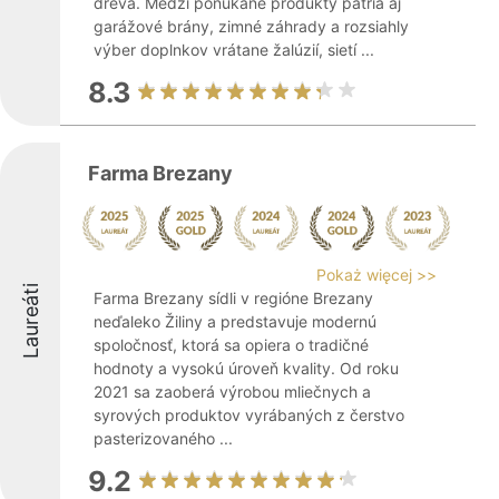
dreva. Medzi ponúkané produkty patria aj
garážové brány, zimné záhrady a rozsiahly
výber doplnkov vrátane žalúzií, sietí ...
8.3
Farma Brezany
Pokaż więcej >>
Laureáti
Farma Brezany sídli v regióne Brezany
neďaleko Žiliny a predstavuje modernú
spoločnosť, ktorá sa opiera o tradičné
hodnoty a vysokú úroveň kvality. Od roku
2021 sa zaoberá výrobou mliečnych a
syrových produktov vyrábaných z čerstvo
pasterizovaného ...
9.2