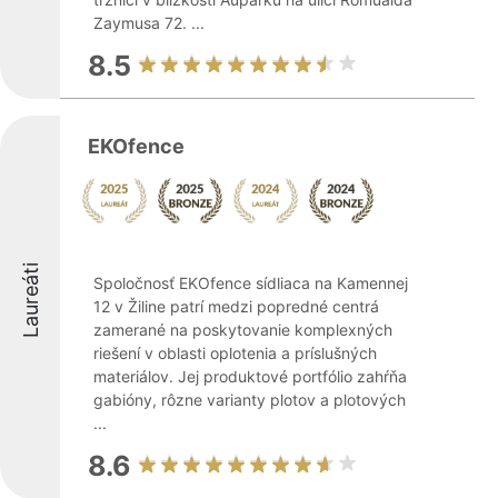
Zaymusa 72. ...
8.5
EKOfence
Laureáti
Spoločnosť EKOfence sídliaca na Kamennej
12 v Žiline patrí medzi popredné centrá
zamerané na poskytovanie komplexných
riešení v oblasti oplotenia a príslušných
materiálov. Jej produktové portfólio zahŕňa
gabióny, rôzne varianty plotov a plotových
...
8.6