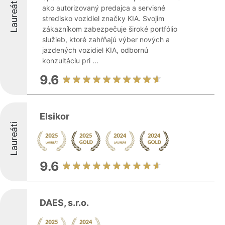
Laureáti
ako autorizovaný predajca a servisné
stredisko vozidiel značky KIA. Svojim
zákazníkom zabezpečuje široké portfólio
služieb, ktoré zahŕňajú výber nových a
jazdených vozidiel KIA, odbornú
konzultáciu pri ...
9.6
Elsikor
Laureáti
9.6
DAES, s.r.o.