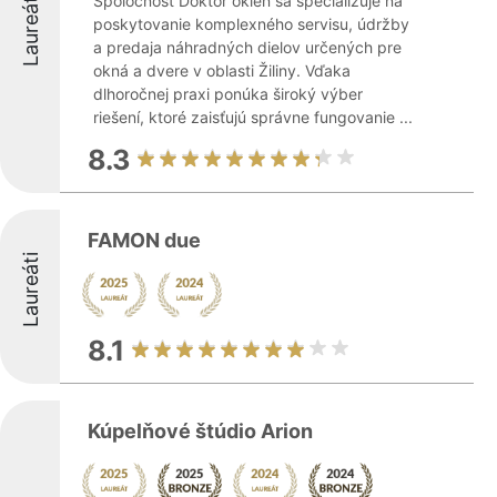
Laureáti
Spoločnosť Doktor okien sa špecializuje na
poskytovanie komplexného servisu, údržby
a predaja náhradných dielov určených pre
okná a dvere v oblasti Žiliny. Vďaka
dlhoročnej praxi ponúka široký výber
riešení, ktoré zaisťujú správne fungovanie ...
8.3
FAMON due
Laureáti
8.1
Kúpelňové štúdio Arion