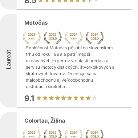
8.5
Motočas
Spoločnosť Motočas pôsobí na slovenskom
Laureáti
trhu od roku 1999 a patrí medzi
uznávaných expertov v oblasti predaja a
servisu motocyklistických, štvorkolkových a
skútrových tovarov. Orientuje sa na
maloobchodnú aj veľkoobchodnú
distribúciu širokého ...
9.1
Colortau, Žilina