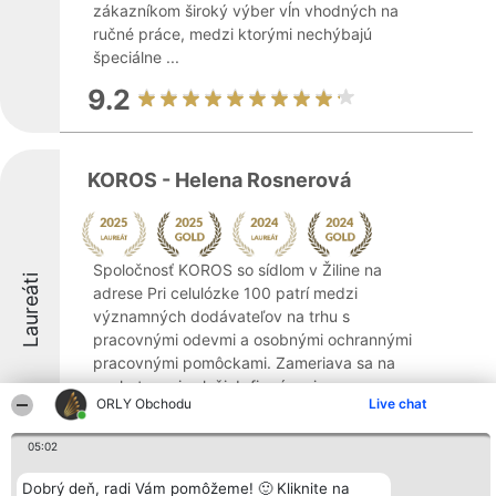
zákazníkom široký výber vĺn vhodných na
ručné práce, medzi ktorými nechýbajú
špeciálne ...
9.2
KOROS - Helena Rosnerová
Spoločnosť KOROS so sídlom v Žiline na
Laureáti
adrese Pri celulózke 100 patrí medzi
významných dodávateľov na trhu s
pracovnými odevmi a osobnými ochrannými
pracovnými pomôckami. Zameriava sa na
poskytovanie služieb firmám aj
ORLY Obchodu
Live chat
jednotlivcom, ktorí si ...
9.4
05:02
Dobrý deň, radi Vám pomôžeme! 🙂 Kliknite na