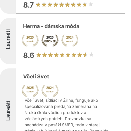
8.7
Herma - dámska móda
Laureáti
8.6
Včelí Svet
Včelí Svet, sídliaci v Žiline, funguje ako
Laureáti
špecializovaná predajňa zameraná na
širokú škálu včelích produktov a
včelárskych potrieb. Prevádzka sa
nachádza v pasáži SMER, teda v starej
tržnici v blízkosti Auparku na ulici Romualda