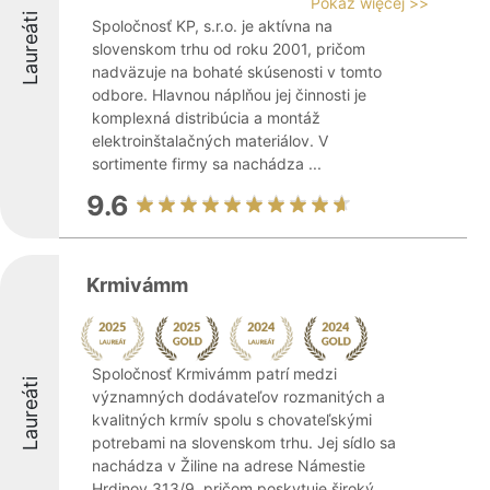
Pokaż więcej >>
Laureáti
Spoločnosť KP, s.r.o. je aktívna na
slovenskom trhu od roku 2001, pričom
nadväzuje na bohaté skúsenosti v tomto
odbore. Hlavnou náplňou jej činnosti je
komplexná distribúcia a montáž
elektroinštalačných materiálov. V
sortimente firmy sa nachádza ...
9.6
Krmivámm
Spoločnosť Krmivámm patrí medzi
Laureáti
významných dodávateľov rozmanitých a
kvalitných krmív spolu s chovateľskými
potrebami na slovenskom trhu. Jej sídlo sa
nachádza v Žiline na adrese Námestie
Hrdinov 313/9, pričom poskytuje široký