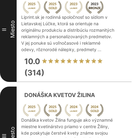
Liprint.sk je rodinná spoločnosť so sídlom v
Miesto
Lietavskej Lúčke, ktorá sa orientuje na
originálnu produkciu a distribúciu rozmanitých
II
reklamných a personalizovaných predmetov.
V jej ponuke sú voľnočasové i reklamné
odevy, rôznorodé nálepky, predmety ...
10.0
(314)
DONÁŠKA KVETOV ŽILINA
Donáška kvetov Žilina funguje ako významné
miestne kvetinárstvo priamo v centre Žiliny,
Miesto
kde poskytuje čerstvé kvety známe svojou
III