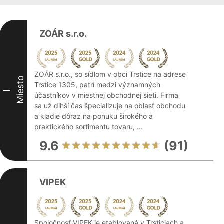
ZOÁR s.r.o.
ZOÁR s.r.o., so sídlom v obci Trstice na adrese
Miesto
Trstice 1305, patrí medzi významných
I
účastníkov v miestnej obchodnej sieti. Firma
sa už dlhší čas špecializuje na oblasť obchodu
a kladie dôraz na ponuku širokého a
praktického sortimentu tovaru, ...
9.6
(91)
VIPEK
Spoločnosť VIPEK je etablovaná v Trsticiach a