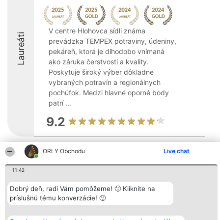
V centre Hlohovca sídli známa
Laureáti
prevádzka TEMPEX potraviny, údeniny,
pekáreň, ktorá je dlhodobo vnímaná
ako záruka čerstvosti a kvality.
Poskytuje široký výber dôkladne
vybraných potravín a regionálnych
pochúťok. Medzi hlavné oporné body
patrí ...
9.2
ORLY Obchodu
Live chat
Organizátor hodnotenia
Hodnotenie
Kontakt
Bright Side Solutions sp. z o.
Laureáti
Kontakt
11:42
o. sp. k.
Lista
ul. Ruska 22
wszystkich
Wrocław 50-079
Laureatów
Dobrý deň, radi Vám pomôžeme! 🙂 Kliknite na
KRS 0000749100 | Regon
Podmienky
príslušnú tému konverzácie! 🙂
381313360 | NIP 8943132676
Obchodné
+48 508 492 400
podmienky
Zásady