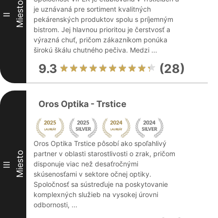
Miesto
je uznávaná pre sortiment kvalitných
II
pekárenských produktov spolu s príjemným
bistrom. Jej hlavnou prioritou je čerstvosť a
výrazná chuť, pričom zákazníkom ponúka
širokú škálu chutného pečiva. Medzi ...
9.3
(28)
Oros Optika - Trstice
Oros Optika Trstice pôsobí ako spoľahlivý
partner v oblasti starostlivosti o zrak, pričom
Miesto
disponuje viac než desaťročnými
III
skúsenosťami v sektore očnej optiky.
Spoločnosť sa sústreďuje na poskytovanie
komplexných služieb na vysokej úrovni
odbornosti, ...