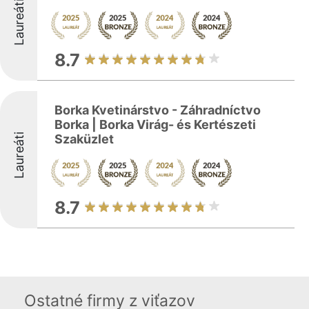
Laureáti
8.7
Borka Kvetinárstvo - Záhradníctvo
Borka | Borka Virág- és Kertészeti
Laureáti
Szaküzlet
8.7
Ostatné firmy z viťazov