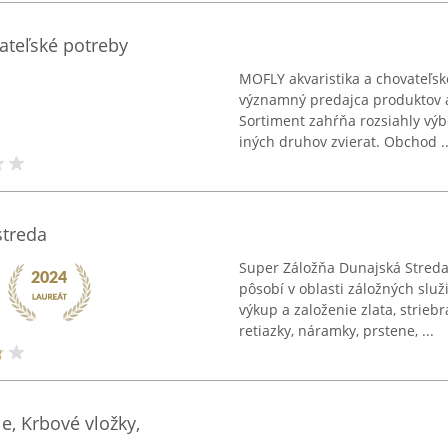
ateľské potreby
MOFLY akvaristika a chovateľsk
významný predajca produktov 
Sortiment zahŕňa rozsiahly výb
iných druhov zvierat. Obchod ..
streda
Super Záložňa Dunajská Streda
pôsobí v oblasti záložných slu
výkup a založenie zlata, strieb
retiazky, náramky, prstene, ...
e, Krbové vložky,