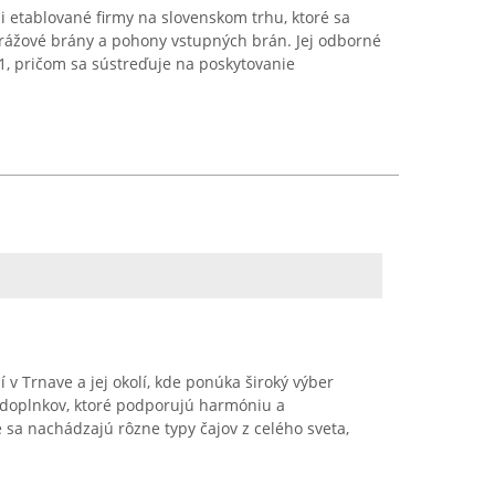
 etablované firmy na slovenskom trhu, ktoré sa
arážové brány a pohony vstupných brán. Jej odborné
1, pričom sa sústreďuje na poskytovanie
v Trnave a jej okolí, kde ponúka široký výber
h doplnkov, ktoré podporujú harmóniu a
sa nachádzajú rôzne typy čajov z celého sveta,