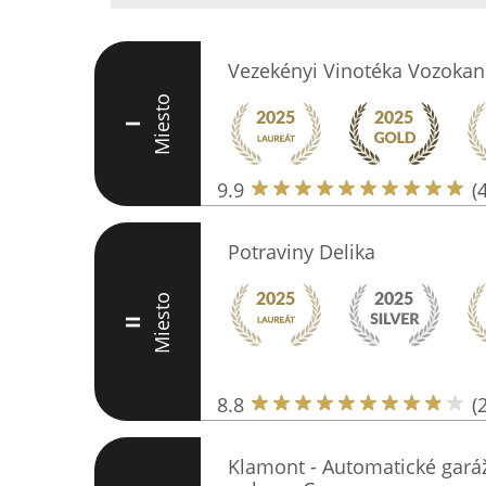
Vezekényi Vinotéka Vozokan
Miesto
I
9.9
(
Potraviny Delika
Miesto
II
8.8
(
Klamont - Automatické gar