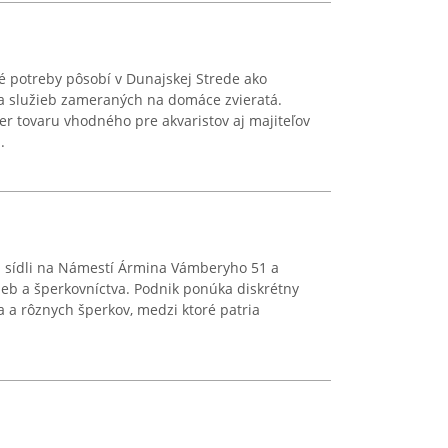
é potreby pôsobí v Dunajskej Strede ako
a služieb zameraných na domáce zvieratá.
er tovaru vhodného pre akvaristov aj majiteľov
.
 sídli na Námestí Ármina Vámberyho 51 a
žieb a šperkovníctva. Podnik ponúka diskrétny
ra a rôznych šperkov, medzi ktoré patria