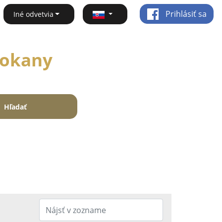
Prihlásiť sa
Iné odvetvia
zokany
Hľadať