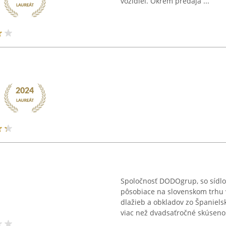
vozidiel. Okrem predaja ...
Spoločnosť DODOgrup, so sídlo
pôsobiace na slovenskom trhu 
dlažieb a obkladov zo Španiels
viac než dvadsaťročné skúsenost