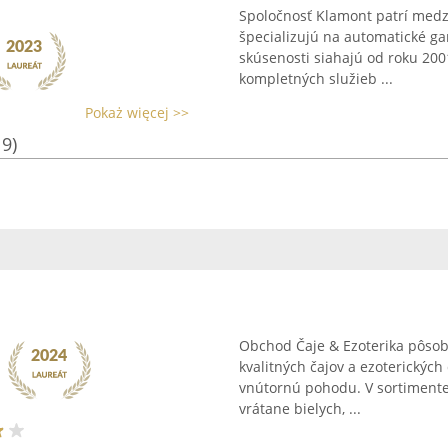
Spoločnosť Klamont patrí medzi
špecializujú na automatické g
skúsenosti siahajú od roku 200
kompletných služieb ...
Pokaż więcej >>
19)
Obchod Čaje & Ezoterika pôsobí 
kvalitných čajov a ezoterickýc
vnútornú pohodu. V sortimente 
vrátane bielych, ...