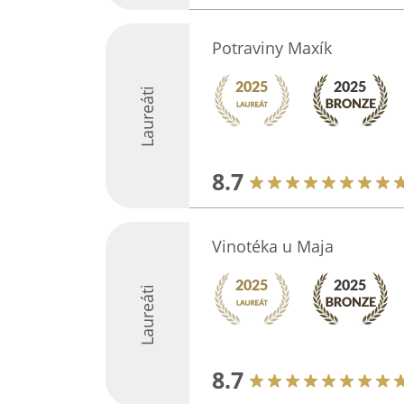
Potraviny Maxík
Laureáti
8.7
Vinotéka u Maja
Laureáti
8.7