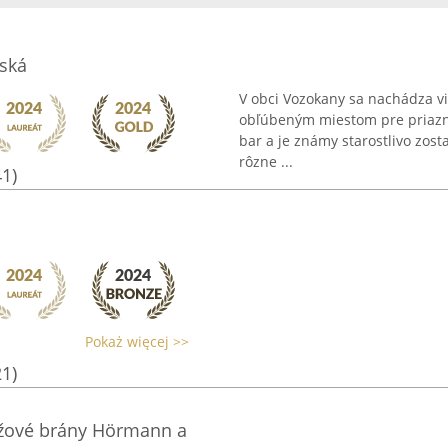
ská
V obci Vozokany sa nachádza vi
obľúbeným miestom pre priazniv
bar a je známy starostlivo zos
rôzne ...
41)
Pokaż więcej >>
21)
ážové brány Hörmann a