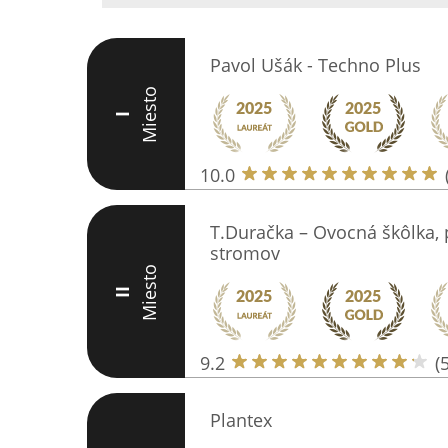
Pavol Ušák - Techno Plus
Miesto
I
10.0
T.Duračka – Ovocná škôlka,
stromov
Miesto
II
9.2
(
Plantex