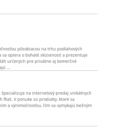
ločnosťou pôsobiacou na trhu podlahových
ma sa opiera o bohaté skúsenosti a prezentuje
dláh určených pre privátne aj komerčné
jú ...
 špecializuje na internetový predaj unikátnych
 fliaš. V ponuke sú produkty, ktoré sa
ním a výnimočnosťou, čím sa vymykajú bežným