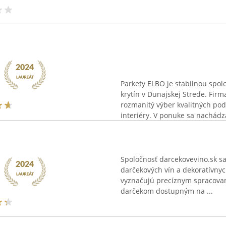
Parkety ELBO je stabilnou spo
krytín v Dunajskej Strede. Fir
rozmanitý výber kvalitných po
interiéry. V ponuke sa nachádza
Spoločnosť darcekovevino.sk sa
darčekových vín a dekoratívnych
vyznačujú precíznym spracova
darčekom dostupným na ...