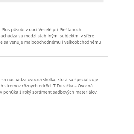
 Plus pôsobí v obci Veselé pri Piešťanoch
nachádza sa medzi stabilnými subjektmi v sfére
ncie sa venuje maloobchodnému i veľkoobchodnému
an sa nachádza ovocná škôlka, ktorá sa špecializuje
ch stromov rôznych odrôd. T.Duračka – Ovocná
v ponúka široký sortiment sadbových materiálov,