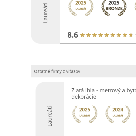
Laureáti
8.6
Ostatné firmy z viťazov
Zlatá ihla - metrový a byto
dekorácie
Laureáti