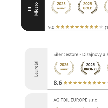
Miesto
III
9.0
(
Silencestore - Dizajnový a 
Laureáti
8.6
AG FOIL EUROPE s.r.o.