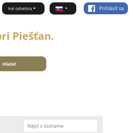
Prihlásiť sa
Iné odvetvia
ri Piešťan.
Hľadať