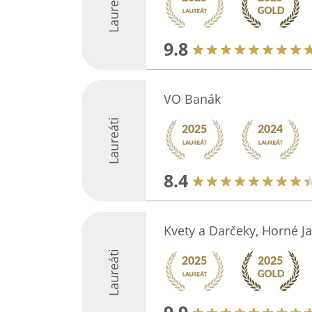
Laureáti
9.8
VO Banák
Laureáti
8.4
Kvety a Darčeky, Horné Ja
Laureáti