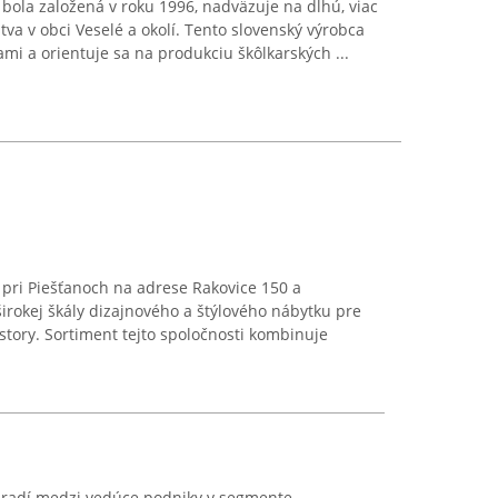
rá bola založená v roku 1996, nadväzuje na dlhú, viac
tva v obci Veselé a okolí. Tento slovenský výrobca
i a orientuje sa na produkciu škôlkarských ...
h pri Piešťanoch na adrese Rakovice 150 a
irokej škály dizajnového a štýlového nábytku pre
story. Sortiment tejto spoločnosti kombinuje
 radí medzi vedúce podniky v segmente