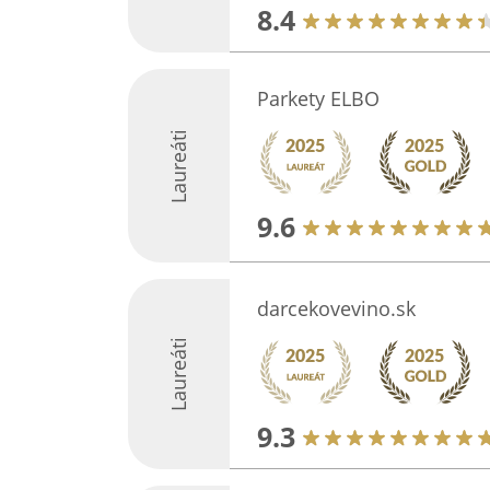
8.4
Parkety ELBO
Laureáti
9.6
darcekovevino.sk
Laureáti
9.3