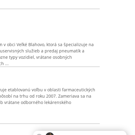
 v obci Veľké Blahovo, ktorá sa špecializuje na
servisných služieb a predaj pneumatík a
ôzne typy vozidiel, vrátane osobných
h ...
uje etablovanú voľbu v oblasti farmaceutických
pôsobí na trhu od roku 2007. Zameriava sa na
ieb vrátane odborného lekárenského