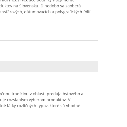
oduktov na Slovensku. Dlhodobo sa zaoberá
ansférových, dátumovacích a polygrafických fólií
ročnou tradíciou v oblasti predaja bytového a
nuje rozsiahlym výberom produktov. V
né látky rozličných typov, ktoré sú vhodné