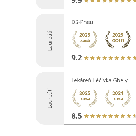
9.9
DS-Pneu
Laureáti
9.2
Lekáreň Léčivka Gbely
Laureáti
8.5