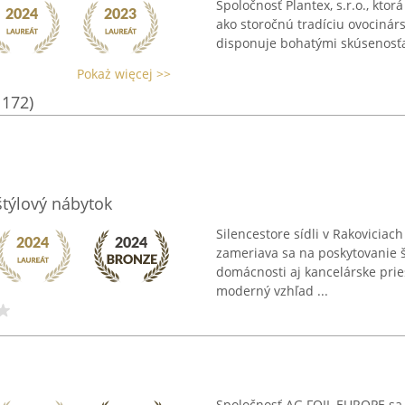
Spoločnosť Plantex, s.r.o., kto
ako storočnú tradíciu ovocinárs
disponuje bohatými skúsenosťam
Pokaż więcej >>
1172)
štýlový nábytok
Silencestore sídli v Rakoviciac
zameriava sa na poskytovanie š
domácnosti aj kancelárske prie
moderný vzhľad ...
Spoločnosť AG FOIL EUROPE sa