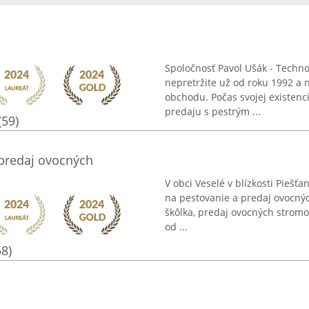
Spoločnosť Pavol Ušák - Techno
nepretržite už od roku 1992 a 
obchodu. Počas svojej existe
predaju s pestrým ...
(59)
 predaj ovocných
V obci Veselé v blízkosti Piešť
na pestovanie a predaj ovocný
škôlka, predaj ovocných stromo
od ...
58)