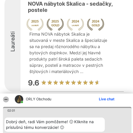
NOVA nábytok Skalica - sedačky,
postele
Laureáti
Firma NOVA nábytok Skalica je
situovaná v meste Skalica a špecializuje
sa na predaj rôznorodého nábytku a
bytových doplnkov. Medzi jej hlavné
produkty patrí široká paleta sedacích
súprav, postelí a matracov v pestrých
štýlových i materiálových ...
9.6
ORLY Obchodu
Live chat
Organizátor hodnotenia
Hodnotenie
Kontakt
Bright Side Solutions sp. z o.
Laureáti
Kontakt
02:01
o. sp. k.
Lista
ul. Ruska 22
wszystkich
Wrocław 50-079
Dobrý deň, radi Vám pomôžeme! 🙂 Kliknite na
Laureatów
KRS 0000749100 | Regon
Podmienky
príslušnú tému konverzácie! 🙂
381313360 | NIP 8943132676
Obchodné