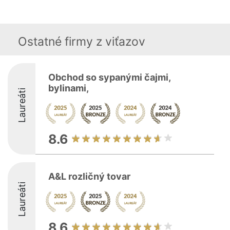
Ostatné firmy z viťazov
Obchod so sypanými čajmi,
bylinami,
Laureáti
8.6
A&L rozličný tovar
Laureáti
8.6