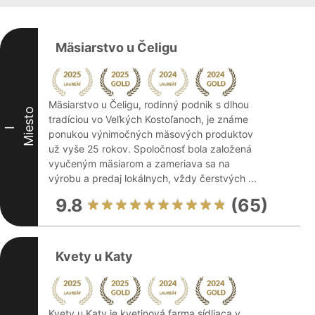
Mäsiarstvo u Čeligu
Mäsiarstvo u Čeligu, rodinný podnik s dlhou
Miesto
tradíciou vo Veľkých Kostoľanoch, je známe
I
ponukou výnimočných mäsových produktov
už vyše 25 rokov. Spoločnosť bola založená
vyučeným mäsiarom a zameriava sa na
výrobu a predaj lokálnych, vždy čerstvých ...
9.8
(65)
Kvety u Katy
Kvety u Katy je kvetinová farma sídliaca v