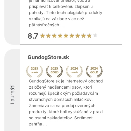
je harmonizovať priestor, vodu a
prispievať k celkovému zlepšeniu
pohody. Tieto technologické produkty
vznikajú na základe viac než
pätnásťročných ...
8.7
GundogStore.sk
GundogStore.sk je internetový obchod
Laureáti
založený nadšencami psov, ktorí
rozumejú špecifickým požiadavkám
štvornohých domácich miláčikov.
Zameriava sa na predaj overených
produkty, ktoré boli vyskúšané v praxi
so psami zakladateľov. Sortiment
zahŕňa ...