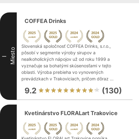
COFFEA Drinks
Slovenská spoločnosť COFFEA Drinks, s.r.o.,
Miesto
pôsobí v segmente výroby sirupov a
I
nealkoholických nápojov už od roku 1999 a
vyznačuje sa bohatými skúsenosťami v tejto
oblasti. Výroba prebieha vo vynovených
prevádzkach v Trakoviciach, pričom dôraz ...
9.2
(130)
Kvetinárstvo FLORALart Trakovice
Kvetinárstvo FLORALart Trakovice ponúka