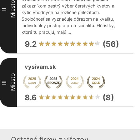
Miesto
zákazníkom pestrý výber čerstvých kvetov a
II
kytíc vhodných na rozličné príležitosti.
Spoločnosť sa vyznačuje dôrazom na kvalitu,
individuálny prístup a profesionalitu. Flóristky,
ktoré tu pracujú, majú ...
9.2
(56)
vysivam.sk
Miesto
III
8.6
(8)
Ostatné firmy z viťazov