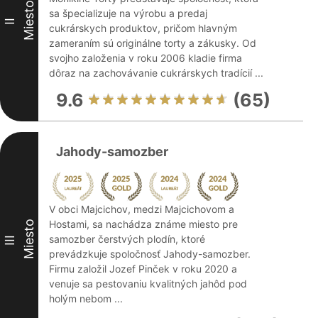
Miesto
sa špecializuje na výrobu a predaj
II
cukrárskych produktov, pričom hlavným
zameraním sú originálne torty a zákusky. Od
svojho založenia v roku 2006 kladie firma
dôraz na zachovávanie cukrárskych tradícií ...
9.6
(65)
Jahody-samozber
V obci Majcichov, medzi Majcichovom a
Hostami, sa nachádza známe miesto pre
Miesto
samozber čerstvých plodín, ktoré
III
prevádzkuje spoločnosť Jahody-samozber.
Firmu založil Jozef Pinček v roku 2020 a
venuje sa pestovaniu kvalitných jahôd pod
holým nebom ...