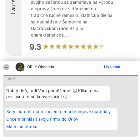
Laureáti
svojho začiatku sa zameriava na výrobu
a opravy šperkov s dôrazom na
tradičné ručné remeslo. Zlatnícka dielňa
sa nachádza v Šamoríne na
Gazdovskom rade 41 a je
charakteristická ...
9.3
ORLY Obchodu
Live chat
Organizátor hodnotenia
Hodnotenie
Kontakt
Bright Side Solutions sp. z o.
Laureáti
Kontakt
o. sp. k.
Lista
05:52
ul. Ruska 22
wszystkich
Wrocław 50-079
Laureatów
Dobrý deň, radi Vám pomôžeme! 🙂 Kliknite na
KRS 0000749100 | Regon
Podmienky
príslušnú tému konverzácie! 🙂
381313360 | NIP 8943132676
Obchodné
+48 508 492 400
podmienky
Zásady
ochrany
Som laureát, mám záujem o marketingové materiály
osobných
Chcem prihlásiť svoju firmu do Orlov
údajov
Mám inú otátku