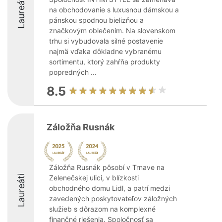
Laureáti
na obchodovanie s luxusnou dámskou a
pánskou spodnou bielizňou a
značkovým oblečením. Na slovenskom
trhu si vybudovala silné postavenie
najmä vďaka dôkladne vybranému
sortimentu, ktorý zahŕňa produkty
popredných ...
8.5
Záložňa Rusnák
Záložňa Rusnák pôsobí v Trnave na
Laureáti
Zelenečskej ulici, v blízkosti
obchodného domu Lidl, a patrí medzi
zavedených poskytovateľov záložných
služieb s dôrazom na komplexné
finančné riešenia. Spoločnosť sa