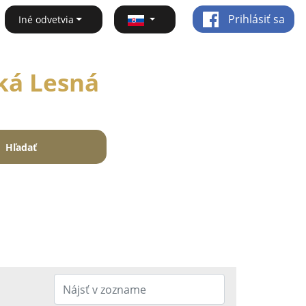
Prihlásiť sa
Iné odvetvia
cká Lesná
Hľadať