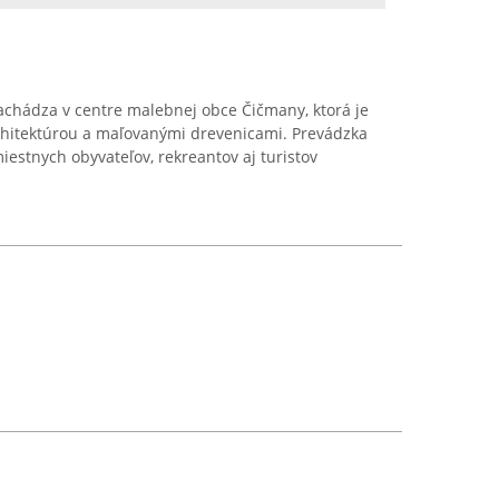
chádza v centre malebnej obce Čičmany, ktorá je
hitektúrou a maľovanými drevenicami. Prevádzka
stnych obyvateľov, rekreantov aj turistov