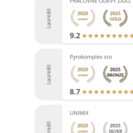
PRACOVNÉ ODEVY ZIGO, s.
Laureáti
9.2
Pyrokomplex sro
Laureáti
8.7
UNIMIX
Laureáti