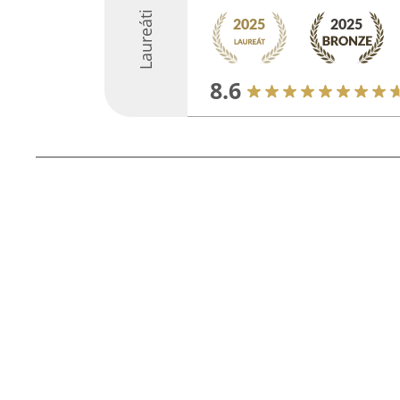
Laureáti
8.6