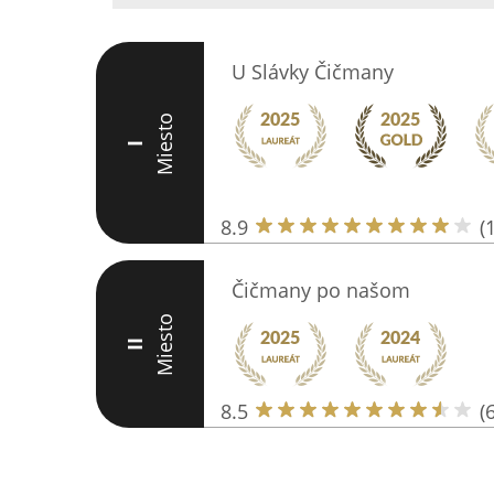
U Slávky Čičmany
Miesto
I
8.9
(
Čičmany po našom
Miesto
II
8.5
(6