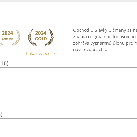
Obchod U Slávky Čičmany sa na
známa originálnou ľudovou arc
zohráva významnú úlohu pre mie
navštevujúcich ...
Pokaż więcej >>
116)
)