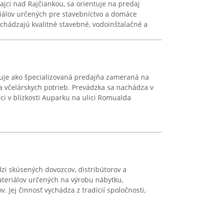
ajci nad Rajčiankou, sa orientuje na predaj
álov určených pre stavebníctvo a domáce
nachádzajú kvalitné stavebné, vodoinštalačné a
funguje ako špecializovaná predajňa zameraná na
 a včelárskych potrieb. Prevádzka sa nachádza v
ici v blízkosti Auparku na ulici Romualda
edzi skúsených dovozcov, distribútorov a
ateriálov určených na výrobu nábytku,
v. Jej činnosť vychádza z tradícií spoločnosti,