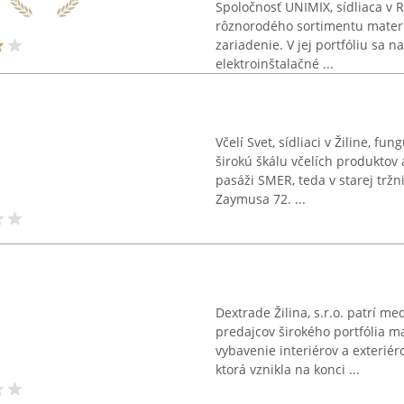
Spoločnosť UNIMIX, sídliaca v R
rôznorodého sortimentu materi
zariadenie. V jej portfóliu sa 
elektroinštalačné ...
Včelí Svet, sídliaci v Žiline, 
širokú škálu včelích produktov
pasáži SMER, teda v starej tržn
Zaymusa 72. ...
Dextrade Žilina, s.r.o. patrí m
predajcov širokého portfólia m
vybavenie interiérov a exteriéro
ktorá vznikla na konci ...