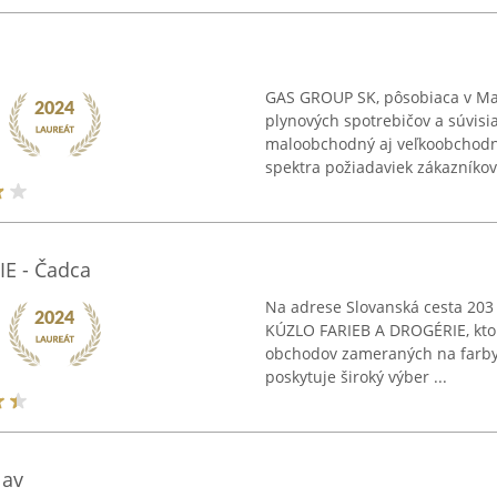
GAS GROUP SK, pôsobiaca v Ma
plynových spotrebičov a súvisi
maloobchodný aj veľkoobchodný
spektra požiadaviek zákazníkov.
E - Čadca
Na adrese Slovanská cesta 203
KÚZLO FARIEB A DROGÉRIE, ktor
obchodov zameraných na farby, 
poskytuje široký výber ...
lav