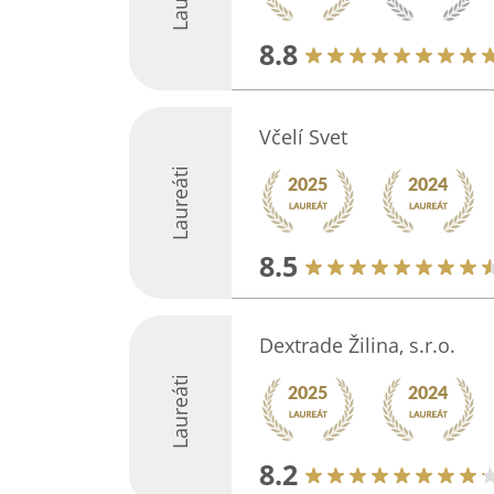
8.8
Včelí Svet
Laureáti
8.5
Dextrade Žilina, s.r.o.
Laureáti
8.2