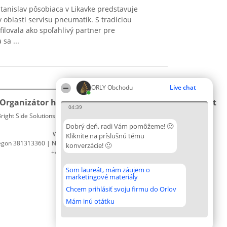
tanislav pôsobiaca v Likavke predstavuje
 oblasti servisu pneumatík. S tradíciou
ilovala ako spoľahlivý partner pre
sa ...
ORLY Obchodu
Live chat
Organizátor hodnotenia
Hodnotenie
Kontakt
04:39
right Side Solutions sp. z o. o. sp. k.
Laureáti
Kontakt
ul. Ruska 22
Lista
Dobrý deň, radi Vám pomôžeme! 🙂
Wrocław 50-079
wszystkich
Kliknite na príslušnú tému
egon 381313360 | NIP 8943132676
Laureatów
konverzácie! 🙂
+48 508 492 400
Podmienky
Obchodné
Som laureát, mám záujem o
podmienky
marketingové materiály
Zásady
Chcem prihlásiť svoju firmu do Orlov
ochrany
osobných
Mám inú otátku
údajov