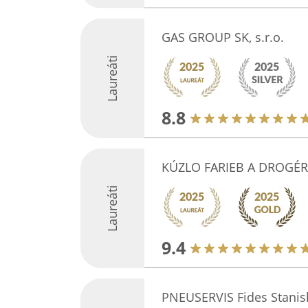
GAS GROUP SK, s.r.o.
Laureáti
8.8
KÚZLO FARIEB A DROGÉRI
Laureáti
9.4
PNEUSERVIS Fides Stanis