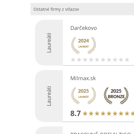
Ostatné firmy z viťazov
Darčekovo
Laureáti
Milmax.sk
Laureáti
8.7