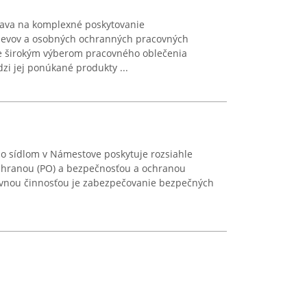
iava na komplexné poskytovanie
devov a osobných ochranných pracovných
e širokým výberom pracovného oblečenia
i jej ponúkané produkty ...
so sídlom v Námestove poskytuje rozsiahle
ochranou (PO) a bezpečnosťou a ochranou
hlavnou činnosťou je zabezpečovanie bezpečných