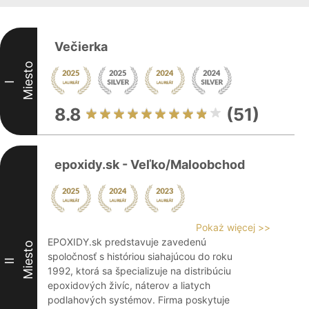
Večierka
Miesto
I
8.8
(51)
epoxidy.sk - Veľko/Maloobchod
Pokaż więcej >>
EPOXIDY.sk predstavuje zavedenú
Miesto
spoločnosť s históriou siahajúcou do roku
II
1992, ktorá sa špecializuje na distribúciu
epoxidových živíc, náterov a liatych
podlahových systémov. Firma poskytuje