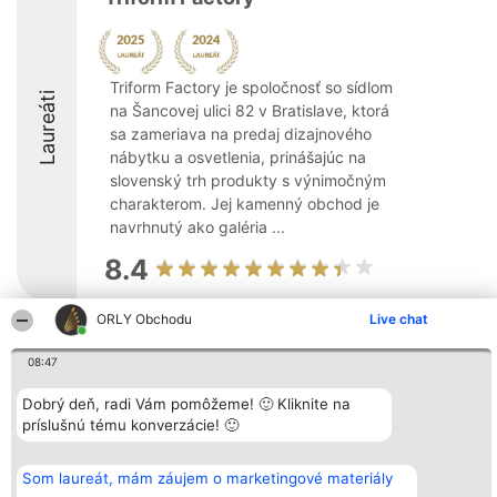
Triform Factory je spoločnosť so sídlom
Laureáti
na Šancovej ulici 82 v Bratislave, ktorá
sa zameriava na predaj dizajnového
nábytku a osvetlenia, prinášajúc na
slovenský trh produkty s výnimočným
charakterom. Jej kamenný obchod je
navrhnutý ako galéria ...
8.4
ORLY Obchodu
Live chat
Organizátor hodnotenia
Hodnotenie
Kontakt
08:47
Bright Side Solutions sp. z o.
Laureáti
Kontakt
o. sp. k.
Lista
ul. Ruska 22
wszystkich
Dobrý deň, radi Vám pomôžeme! 🙂 Kliknite na
Wrocław 50-079
Laureatów
príslušnú tému konverzácie! 🙂
KRS 0000749100 | Regon
Podmienky
381313360 | NIP 8943132676
Obchodné
+48 508 492 400
podmienky
Som laureát, mám záujem o marketingové materiály
Zásady
ochrany