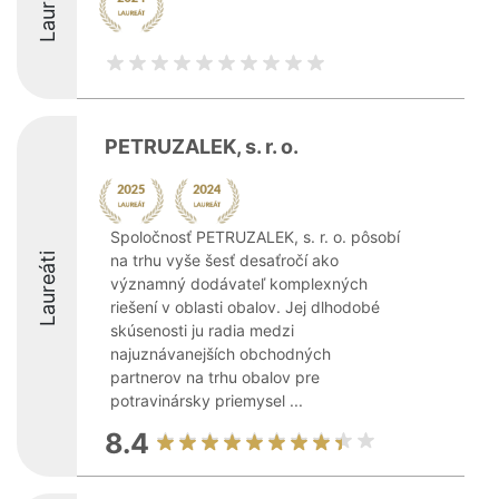
Laureáti
PETRUZALEK, s. r. o.
Spoločnosť PETRUZALEK, s. r. o. pôsobí
Laureáti
na trhu vyše šesť desaťročí ako
významný dodávateľ komplexných
riešení v oblasti obalov. Jej dlhodobé
skúsenosti ju radia medzi
najuznávanejších obchodných
partnerov na trhu obalov pre
potravinársky priemysel ...
8.4