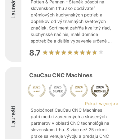
Laureáti
Potten & Pannen - Staněk pôsobí na
slovenskom trhu ako dodávateľ
prémiových kuchynských potrieb a
doplnkov od významných svetových
značiek. Sortiment zahŕňa kvalitný riad,
kuchynské náčinie, malé domáce
spotrebiče a ďalšie vybavenie určené ...
8.7
CauCau CNC Machines
Pokaż więcej >>
Laureáti
Spoločnosť CauCau CNC Machines
patrí medzi zavedených a skúsených
partnerov v oblasti CNC technológií na
slovenskom trhu. S viac než 25 rokmi
praxe sa venuje vývoju a predaju CNC