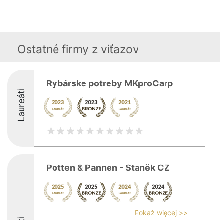
Ostatné firmy z viťazov
Rybárske potreby MKproCarp
Laureáti
Potten & Pannen - Staněk CZ
Pokaż więcej >>