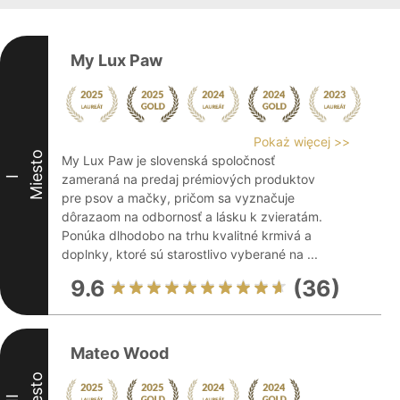
My Lux Paw
Pokaż więcej >>
Miesto
My Lux Paw je slovenská spoločnosť
zameraná na predaj prémiových produktov
I
pre psov a mačky, pričom sa vyznačuje
dôrazaom na odbornosť a lásku k zvieratám.
Ponúka dlhodobo na trhu kvalitné krmivá a
doplnky, ktoré sú starostlivo vyberané na ...
9.6
(36)
Mateo Wood
Miesto
II