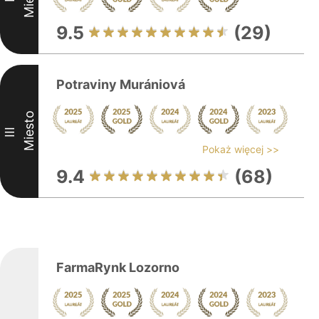
9.5
(29)
Potraviny Murániová
Miesto
III
Pokaż więcej >>
9.4
(68)
FarmaRynk Lozorno