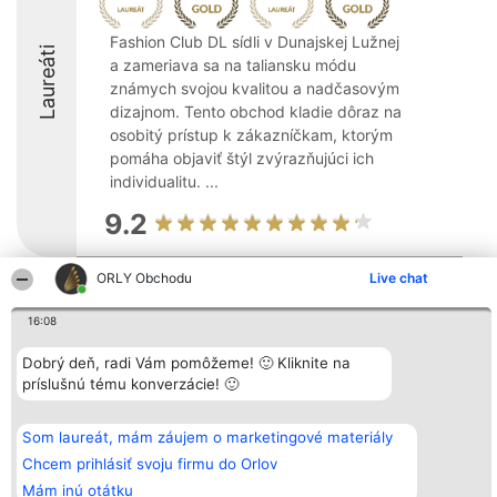
Fashion Club DL sídli v Dunajskej Lužnej
Laureáti
a zameriava sa na taliansku módu
známych svojou kvalitou a nadčasovým
dizajnom. Tento obchod kladie dôraz na
osobitý prístup k zákazníčkam, ktorým
pomáha objaviť štýl zvýrazňujúci ich
individualitu. ...
9.2
ORLY Obchodu
Live chat
Organizátor hodnotenia
Hodnotenie
Kontakt
Bright Side Solutions sp. z o.
Laureáti
Kontakt
16:08
o. sp. k.
Lista
ul. Ruska 22
wszystkich
Dobrý deň, radi Vám pomôžeme! 🙂 Kliknite na
Wrocław 50-079
Laureatów
príslušnú tému konverzácie! 🙂
KRS 0000749100 | Regon
Podmienky
381313360 | NIP 8943132676
Obchodné
+48 508 492 400
podmienky
Zásady
Som laureát, mám záujem o marketingové materiály
ochrany
Chcem prihlásiť svoju firmu do Orlov
osobných
údajov
Mám inú otátku