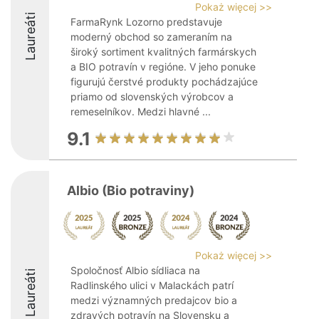
Pokaż więcej >>
Laureáti
FarmaRynk Lozorno predstavuje
moderný obchod so zameraním na
široký sortiment kvalitných farmárskych
a BIO potravín v regióne. V jeho ponuke
figurujú čerstvé produkty pochádzajúce
priamo od slovenských výrobcov a
remeselníkov. Medzi hlavné ...
9.1
Albio (Bio potraviny)
Pokaż więcej >>
Spoločnosť Albio sídliaca na
Laureáti
Radlinského ulici v Malackách patrí
medzi významných predajcov bio a
zdravých potravín na Slovensku a