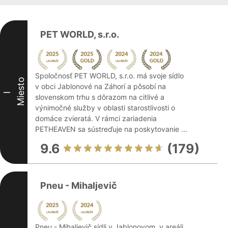
PET WORLD, s.r.o.
Spoločnosť PET WORLD, s.r.o. má svoje sídlo
Miesto
v obci Jablonové na Záhorí a pôsobí na
I
slovenskom trhu s dôrazom na citlivé a
výnimočné služby v oblasti starostlivosti o
domáce zvieratá. V rámci zariadenia
PETHEAVEN sa sústreďuje na poskytovanie ...
9.6
(179)
Pneu - Mihaljevič
Pneu - Mihaljevič sídli v Jablonovom, v areáli