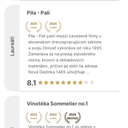
Píla - Pali
Píla - Pali patrí medzi zavedené firmy v
Laureáti
slovenskom drevospracujúcom sektore
a svoju činnosť vykonáva od roku 1995.
Zameriava sa na predaj stavebného
reziva, krovov a obkladových
materiálov, pričom jej sídlo na adrese
Nová Dedinka 1485 umožňuje ...
8.1
Vinotéka Sommelier no.1
Vinotéka Sommelier no.1 so sídlom v