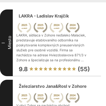
LAKRA - Ladislav Krajčík
LAKRA, sídliaca v Zohore neďaleko Malaciek,
Miesto
predstavuje etablovaného odborníka na
I
poskytovanie komplexných pneuservisných
služieb pre osobné vozidlá. Firma sa
nachádza na adrese Hviezdoslavova 871/3 v
Zohore a špecializuje sa na profesionálnu ...
9.8
(55)
Železiarstvo Jana&Rosl v Zohore
V obci Zohor sa nachádza obchod