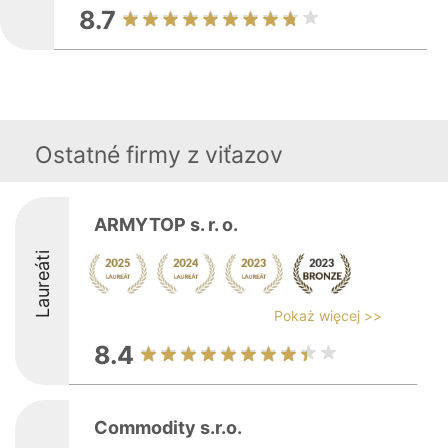
8.7
Ostatné firmy z viťazov
ARMYTOP s. r. o.
Laureáti
Pokaż więcej >>
8.4
Commodity s.r.o.