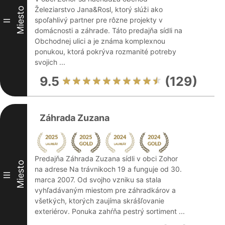
Železiarstvo Jana&Rosl, ktorý slúži ako
Miesto
spoľahlivý partner pre rôzne projekty v
II
domácnosti a záhrade. Táto predajňa sídli na
Obchodnej ulici a je známa komplexnou
ponukou, ktorá pokrýva rozmanité potreby
svojich ...
9.5
(129)
Záhrada Zuzana
Predajňa Záhrada Zuzana sídli v obci Zohor
Miesto
na adrese Na trávnikoch 19 a funguje od 30.
III
marca 2007. Od svojho vzniku sa stala
vyhľadávaným miestom pre záhradkárov a
všetkých, ktorých zaujíma skrášľovanie
exteriérov. Ponuka zahŕňa pestrý sortiment ...