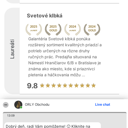
Svetové klbká
Galantéria Svetové klbká ponúka
Laureáti
rozšírený sortiment kvalitných priadzí a
potrieb určených na rôzne druhy
ručných prác. Predajňa situovaná na
Námestí Hraničiarov 6/B v Bratislave je
známa ako miesto, kde si priaznivci
pletenia a háčkovania môžu ...
9.8
ORLY Obchodu
Live chat
Organizátor hodnotenia
Hodnotenie
Kontakt
Bright Side Solutions sp. z o.
Laureáti
Kontakt
o. sp. k.
Lista
13:09
ul. Ruska 22
wszystkich
Wrocław 50-079
Laureatów
Dobrý deň, radi Vám pomôžeme! 🙂 Kliknite na
KRS 0000749100 | Regon
Podmienky