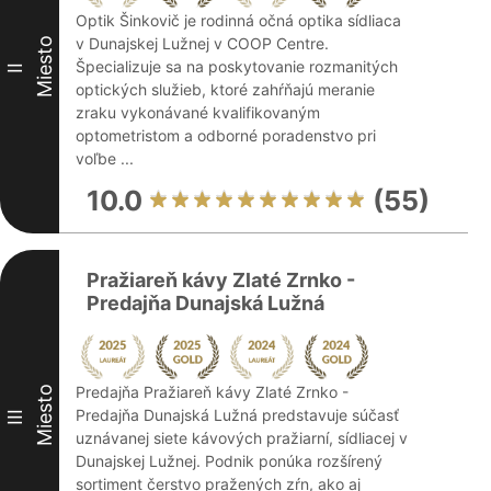
Optik Šinkovič je rodinná očná optika sídliaca
v Dunajskej Lužnej v COOP Centre.
Miesto
Špecializuje sa na poskytovanie rozmanitých
II
optických služieb, ktoré zahŕňajú meranie
zraku vykonávané kvalifikovaným
optometristom a odborné poradenstvo pri
voľbe ...
10.0
(55)
Pražiareň kávy Zlaté Zrnko -
Predajňa Dunajská Lužná
Predajňa Pražiareň kávy Zlaté Zrnko -
Miesto
Predajňa Dunajská Lužná predstavuje súčasť
III
uznávanej siete kávových pražiarní, sídliacej v
Dunajskej Lužnej. Podnik ponúka rozšírený
sortiment čerstvo pražených zŕn, ako aj