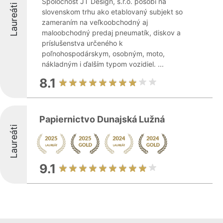
Spoločnosť JT Design, s.r.o. pôsobí na
Laureáti
slovenskom trhu ako etablovaný subjekt so
zameraním na veľkoobchodný aj
maloobchodný predaj pneumatík, diskov a
príslušenstva určeného k
poľnohospodárskym, osobným, moto,
nákladným i ďalším typom vozidiel. ...
8.1
Papiernictvo Dunajská Lužná
Laureáti
9.1