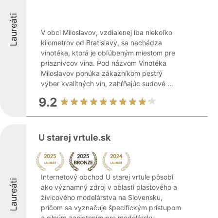
Laureáti
V obci Miloslavov, vzdialenej iba niekoľko
kilometrov od Bratislavy, sa nachádza
vinotéka, ktorá je obľúbeným miestom pre
priaznivcov vína. Pod názvom Vinotéka
Miloslavov ponúka zákazníkom pestrý
výber kvalitných vín, zahŕňajúc sudové ...
9.2
U starej vrtule.sk
Internetový obchod U starej vrtule pôsobí
Laureáti
ako významný zdroj v oblasti plastového a
živicového modelárstva na Slovensku,
pričom sa vyznačuje špecifickým prístupom
a silným zanietením pre modelársku