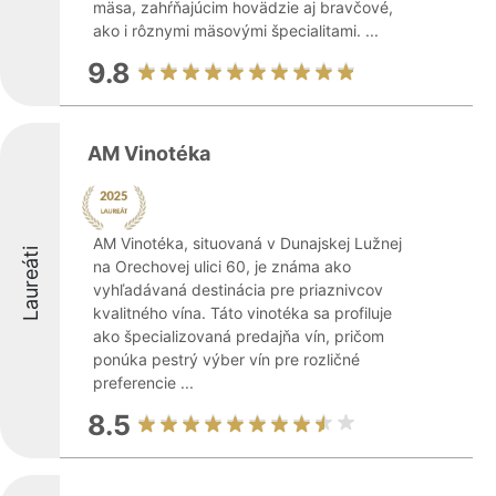
mäsa, zahŕňajúcim hovädzie aj bravčové,
ako i rôznymi mäsovými špecialitami. ...
9.8
AM Vinotéka
AM Vinotéka, situovaná v Dunajskej Lužnej
Laureáti
na Orechovej ulici 60, je známa ako
vyhľadávaná destinácia pre priaznivcov
kvalitného vína. Táto vinotéka sa profiluje
ako špecializovaná predajňa vín, pričom
ponúka pestrý výber vín pre rozličné
preferencie ...
8.5