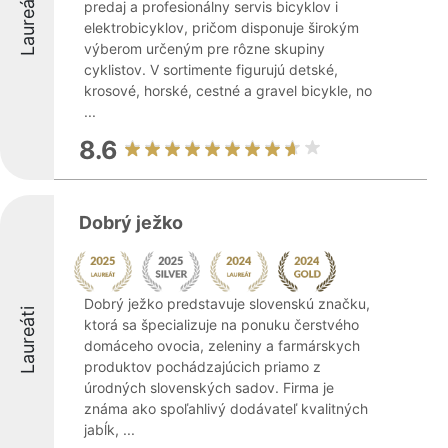
Laureáti
predaj a profesionálny servis bicyklov i
elektrobicyklov, pričom disponuje širokým
výberom určeným pre rôzne skupiny
cyklistov. V sortimente figurujú detské,
krosové, horské, cestné a gravel bicykle, no
...
8.6
Dobrý ježko
Dobrý ježko predstavuje slovenskú značku,
Laureáti
ktorá sa špecializuje na ponuku čerstvého
domáceho ovocia, zeleniny a farmárskych
produktov pochádzajúcich priamo z
úrodných slovenských sadov. Firma je
známa ako spoľahlivý dodávateľ kvalitných
jabĺk, ...