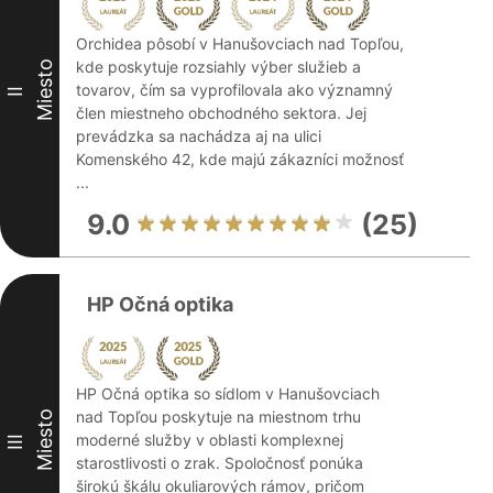
Orchidea pôsobí v Hanušovciach nad Topľou,
kde poskytuje rozsiahly výber služieb a
Miesto
tovarov, čím sa vyprofilovala ako významný
II
člen miestneho obchodného sektora. Jej
prevádzka sa nachádza aj na ulici
Komenského 42, kde majú zákazníci možnosť
...
9.0
(25)
HP Očná optika
HP Očná optika so sídlom v Hanušovciach
nad Topľou poskytuje na miestnom trhu
Miesto
moderné služby v oblasti komplexnej
III
starostlivosti o zrak. Spoločnosť ponúka
širokú škálu okuliarových rámov, pričom