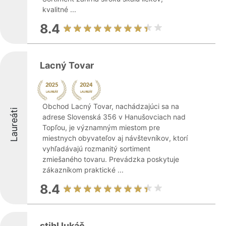
kvalitné ...
8.4
Lacný Tovar
Obchod Lacný Tovar, nachádzajúci sa na
Laureáti
adrese Slovenská 356 v Hanušovciach nad
Topľou, je významným miestom pre
miestnych obyvateľov aj návštevníkov, ktorí
vyhľadávajú rozmanitý sortiment
zmiešaného tovaru. Prevádzka poskytuje
zákazníkom praktické ...
8.4
stihl lukáč