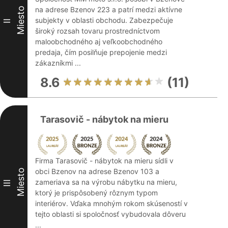
na adrese Bzenov 223 a patrí medzi aktívne
Miesto
subjekty v oblasti obchodu. Zabezpečuje
II
široký rozsah tovaru prostredníctvom
maloobchodného aj veľkoobchodného
predaja, čím posilňuje prepojenie medzi
zákazníkmi ...
8.6
(11)
Tarasovič - nábytok na mieru
Firma Tarasovič - nábytok na mieru sídli v
obci Bzenov na adrese Bzenov 103 a
Miesto
zameriava sa na výrobu nábytku na mieru,
III
ktorý je prispôsobený rôznym typom
interiérov. Vďaka mnohým rokom skúseností v
tejto oblasti si spoločnosť vybudovala dôveru
...