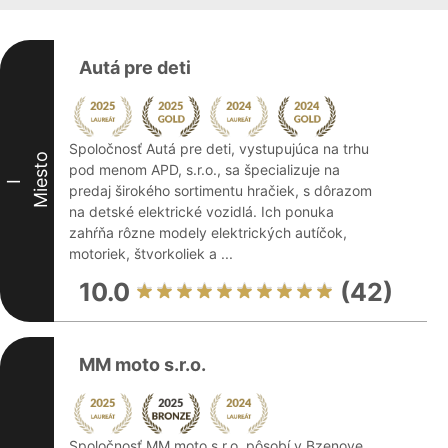
Autá pre deti
Spoločnosť Autá pre deti, vystupujúca na trhu
Miesto
pod menom APD, s.r.o., sa špecializuje na
I
predaj širokého sortimentu hračiek, s dôrazom
na detské elektrické vozidlá. Ich ponuka
zahŕňa rôzne modely elektrických autíčok,
motoriek, štvorkoliek a ...
10.0
(42)
MM moto s.r.o.
Spoločnosť MM moto s.r.o. pôsobí v Bzenove