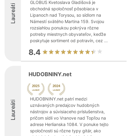
GLOBUS Kvetoslava Gladišová je
Laureáti
obchodná spoločnosť pôsobiaca v
Lipanoch nad Torysou, so sídlom na
Námestí svätého Martina 159. Svojou
rozsiahlou ponukou pokrýva rôzne
potreby miestnych obyvateľov, keďže
poskytuje sortiment od potravín, cez ...
8.4
HUDOBNINY.net
HUDOBNINY.net patrí medzi
Laureáti
uznávaných predajcov hudobných
nástrojov a súvisiaceho príslušenstva,
pričom sídli vo Vranove nad Topľou na
adrese Herlianska 1084. V ponuke tejto
spoločnosti sú rôzne typy gitár, ako