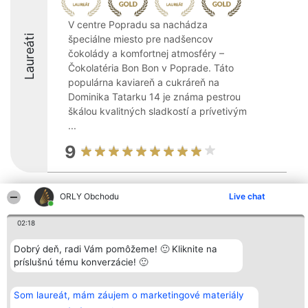
V centre Popradu sa nachádza
Laureáti
špeciálne miesto pre nadšencov
čokolády a komfortnej atmosféry –
Čokolatéria Bon Bon v Poprade. Táto
populárna kaviareň a cukráreň na
Dominika Tatarku 14 je známa pestrou
škálou kvalitných sladkostí a prívetivým
...
9
ORLY Obchodu
Live chat
Organizátor hodnotenia
Hodnotenie
Kontakt
Bright Side Solutions sp. z o.
Laureáti
Kontakt
o. sp. k.
Lista
02:18
ul. Ruska 22
wszystkich
Wrocław 50-079
Laureatów
Dobrý deň, radi Vám pomôžeme! 🙂 Kliknite na
KRS 0000749100 | Regon
Podmienky
príslušnú tému konverzácie! 🙂
381313360 | NIP 8943132676
Obchodné
+48 508 492 400
podmienky
Zásady
ochrany
Som laureát, mám záujem o marketingové materiály
osobných