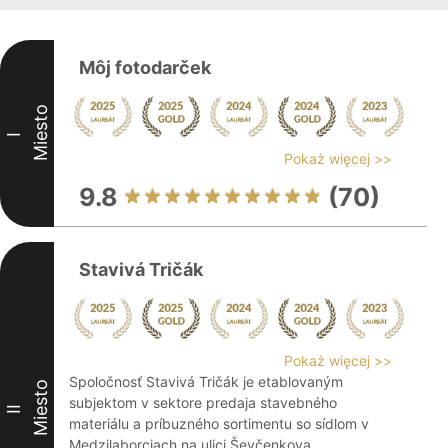
Môj fotodarček
Miesto
I
Pokaż więcej >>
9.8
(70)
Stavivá Tričák
Pokaż więcej >>
Spoločnosť Stavivá Tričák je etablovaným
Miesto
subjektom v sektore predaja stavebného
II
materiálu a príbuzného sortimentu so sídlom v
Medzilaborciach na ulici Ševčenkova.