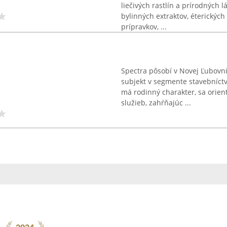
liečivých rastlín a prírodných 
bylinných extraktov, éterických
prípravkov, ...
Spectra pôsobí v Novej Ľubovni
subjekt v segmente stavebníctv
má rodinný charakter, sa orie
služieb, zahŕňajúc ...