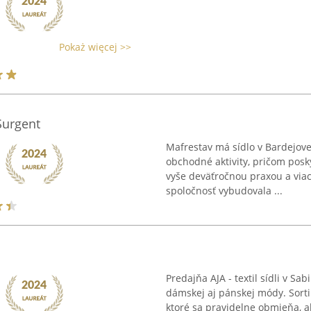
Pokaż więcej >>
Surgent
Mafrestav má sídlo v Bardejov
obchodné aktivity, pričom posky
vyše deväťročnou praxou a via
spoločnosť vybudovala ...
Predajňa AJA - textil sídli v S
dámskej aj pánskej módy. Sorti
ktoré sa pravidelne obmieňa, a