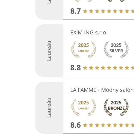
8.7
EXIM ING s.r.o.
Laureáti
8.8
LA FAMME - Módny salón
Laureáti
8.6