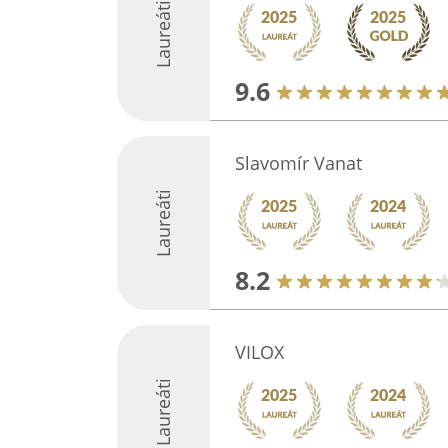
Laureáti
9.6
Slavomír Vanat
Laureáti
8.2
VILOX
Laureáti