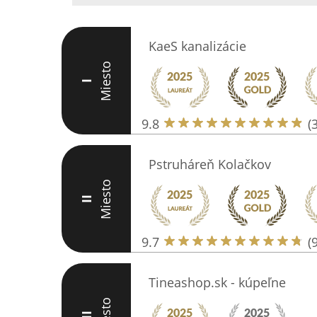
KaeS kanalizácie
Miesto
I
9.8
(
Pstruháreň Kolačkov
Miesto
II
9.7
(
Tineashop.sk - kúpeľne