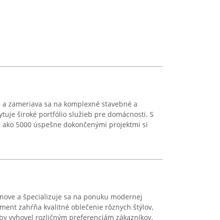
e a zameriava sa na komplexné stavebné a
tuje široké portfólio služieb pre domácnosti. S
c ako 5000 úspešne dokončenými projektmi si
abinove a špecializuje sa na ponuku modernej
ment zahŕňa kvalitné oblečenie rôznych štýlov,
by vyhovel rozličným preferenciám zákazníkov.