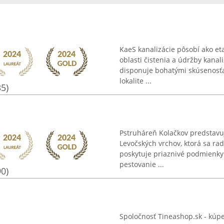
KaeS kanalizácie pôsobí ako et
oblasti čistenia a údržby kana
disponuje bohatými skúsenosťa
lokalite ...
35)
Pstruháreň Kolačkov predstavu
Levočských vrchov, ktorá sa radí
poskytuje priaznivé podmienky 
pestovanie ...
90)
Spoločnosť Tineashop.sk - kúp