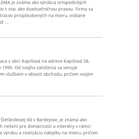
LEMA je známa ako výrobca ortopedických
v s viac ako dvadsaťročnou praxou. Firma sa
tracov prispôsobených na mieru, vrátane
ž ...
iaca v obci Kapišová na adrese Kapišová 58,
 1999. Od svojho založenia sa venuje
m službám v oblasti obchodu, pričom svojim
 Štefánikovej 60 v Bardejove, je známa ako
 riešení pre domácnosti a interiéry v rámci
a výrobu a realizáciu nábytku na mieru, pričom