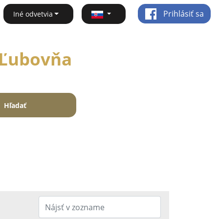
Prihlásiť sa
Iné odvetvia
á Ľubovňa
Hľadať