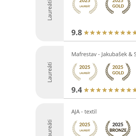
Laureáti
9.8
Mafrestav - Jakubašek & 
Laureáti
9.4
AJA - textil
Laureáti