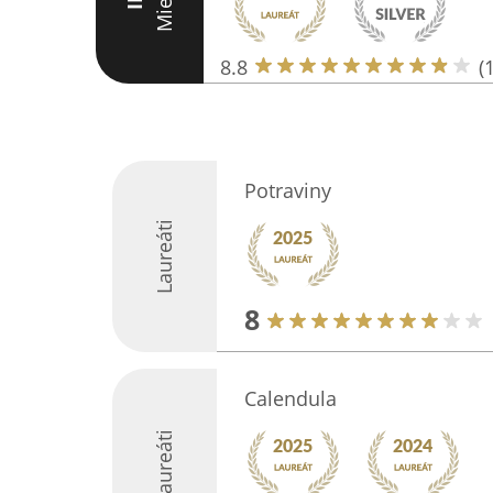
Miesto
III
8.8
(
Potraviny
Laureáti
8
Calendula
Laureáti