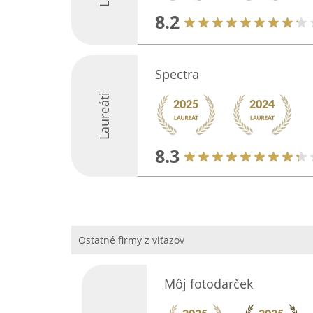
8.2
Spectra
Laureáti
8.3
Ostatné firmy z viťazov
Môj fotodarček