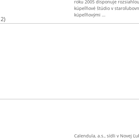
roku 2005 disponuje rozsiahlou
kúpeľňové štúdio v staroľubov
kúpeľňovými ...
12)
Calendula, a.s., sídli v Novej 