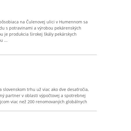
ôsobiaca na Čulenovej ulici v Humennom sa
du s potravinami a výrobou pekárenských
u je produkcia širokej škály pekárskych
 ...
 slovenskom trhu už viac ako dve desaťročia,
ný partner v oblasti výpočtovej a spotrebnej
dajcom viac než 200 renomovaných globálnych