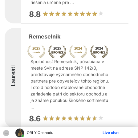
riešenia určené pre ...
8.8
Remeselník
Spoločnosť Remeselník, pôsobiaca v
Laureáti
meste Svit na adrese SNP 142/3,
predstavuje významného obchodného
partnera pre obyvateľov tohto regiónu.
Toto dlhodobo etablované obchodné
zariadenie patrí do sektoru obchodu a
je známe ponukou širokého sortimentu
...
8.6
ORLY Obchodu
Live chat