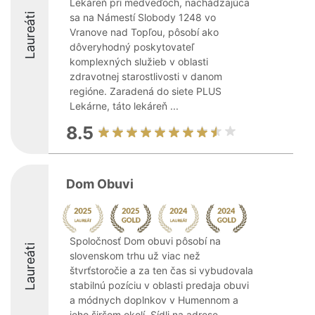
Lekáreň pri medveďoch, nachádzajúca
Laureáti
sa na Námestí Slobody 1248 vo
Vranove nad Topľou, pôsobí ako
dôveryhodný poskytovateľ
komplexných služieb v oblasti
zdravotnej starostlivosti v danom
regióne. Zaradená do siete PLUS
Lekárne, táto lekáreň ...
8.5
Dom Obuvi
Spoločnosť Dom obuvi pôsobí na
Laureáti
slovenskom trhu už viac než
štvrťstoročie a za ten čas si vybudovala
stabilnú pozíciu v oblasti predaja obuvi
a módnych doplnkov v Humennom a
jeho širšom okolí. Sídli na adrese