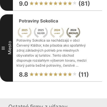
9.0
(81)
Potraviny Sokolica
Potraviny Sokolica sa nachádzajú v obci
Miesto
Červený Kláštor, kde pôsobia ako spoľahlivý
III
zdroj základných potrieb pre miestnych
obyvateľov aj turistov. Tento obchod
disponuje rozsiahlym výberom tovaru, medzi
ktorý patria bežné potraviny, čerstvé ...
8.8
(11)
Ostatné firmy z viťazov