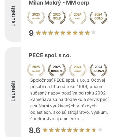
Milan Mokrý - MM corp
Laureáti
9
PECE spol. s r.o.
Spoločnosť PECE spol. s r.o. z Očovej
Laureáti
pôsobí na trhu od roku 1996, pričom
súčasný názov používa od roku 2002.
Zameriava sa na dodávku a servis pecí
a sušiarní využívaných v rôznych
oblastiach, ako sú strojárstvo, výskum,
šperkárstvo aj umelecká ...
8.6