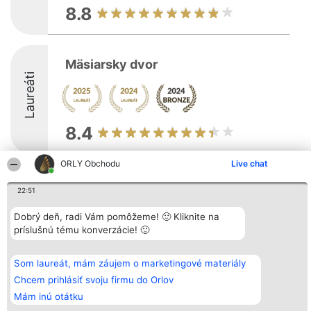
8.8
Mäsiarsky dvor
Laureáti
8.4
ORLY Obchodu
Live chat
Organizátor hodnotenia
Hodnotenie
Kontakt
22:51
Bright Side Solutions sp. z o.
Laureáti
Kontakt
o. sp. k.
Lista
ul. Ruska 22
wszystkich
Dobrý deň, radi Vám pomôžeme! 🙂 Kliknite na
Wrocław 50-079
Laureatów
príslušnú tému konverzácie! 🙂
KRS 0000749100 | Regon
Podmienky
381313360 | NIP 8943132676
Obchodné
+48 508 492 400
podmienky
Som laureát, mám záujem o marketingové materiály
Zásady
ochrany
Chcem prihlásiť svoju firmu do Orlov
osobných
Mám inú otátku
údajov