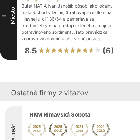
Bufet NATIA Ivan Jánošík pôsobí ako lokálny
Miesto
maloobchod v Dolnej Strehovej so sídlom na
II
Hlavnej ulici 136/64 a zameriava sa
predovšetkým na predaj rozličného a najmä
potravinového sortimentu.Táto prevádzka
zohráva významnú úlohu v občianskej ...
8.5
(6)
Ostatné firmy z viťazov
HKM Rimavská Sobota
Laureáti