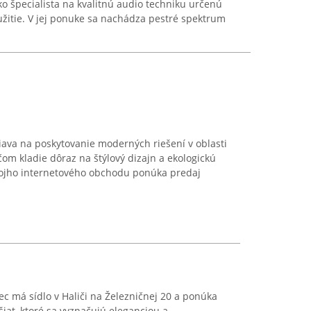
ko špecialista na kvalitnú audio techniku určenú
žitie. V jej ponuke sa nachádza pestré spektrum
ava na poskytovanie moderných riešení v oblasti
čom kladie dôraz na štýlový dizajn a ekologickú
vojho internetového obchodu ponúka predaj
ec má sídlo v Haliči na Železničnej 20 a ponúka
iat, ktoré sa vyznačujú eleganciou a