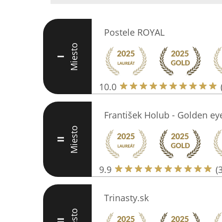
Postele ROYAL
Miesto
I
10.0
František Holub - Golden e
Miesto
II
9.9
(
Trinasty.sk