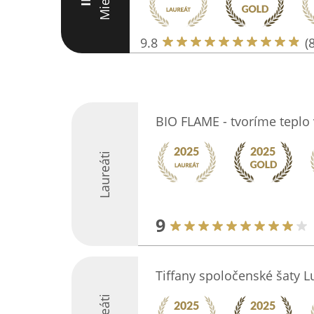
Miesto
III
9.8
(
BIO FLAME - tvoríme tepl
Laureáti
9
Tiffany spoločenské šaty 