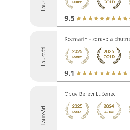
Laureáti
9.5
Rozmarín - zdravo a chutn
Laureáti
9.1
Obuv Berevi Lučenec
Laureáti