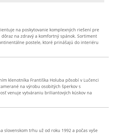
rientuje na poskytovanie komplexných riešení pre
e dôraz na zdravý a komfortný spánok. Sortiment
ntinentálne postele, ktoré prinášajú do interiéru
m klenotníka Františka Holuba pôsobí v Lučenci
 zamerané na výrobu osobitých šperkov s
ť venuje vytváraniu briliantových kúskov na
na slovenskom trhu už od roku 1992 a počas vyše