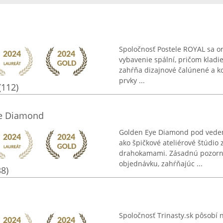
Spoločnosť Postele ROYAL sa o
vybavenie spální, pričom kladi
zahŕňa dizajnové čalúnené a ko
prvky ...
(112)
ye Diamond
Golden Eye Diamond pod vedení
ako špičkové ateliérové štúdio
drahokamami. Zásadnú pozornos
objednávku, zahŕňajúc ...
38)
Spoločnosť Trinasty.sk pôsobí 