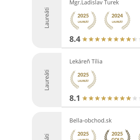
Mgr.Ladislav Turek
Laureáti
8.4
Lekáreň Tília
Laureáti
8.1
Bella-obchod.sk