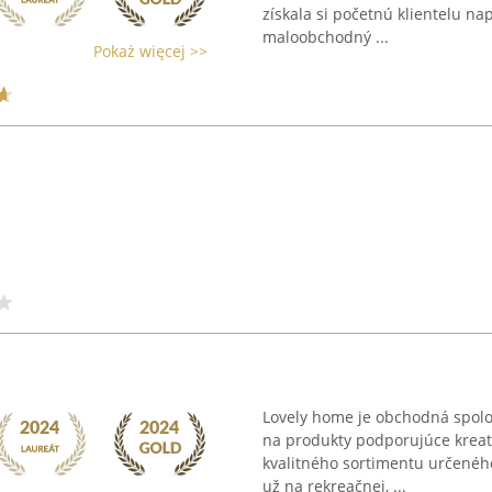
získala si početnú klientelu n
maloobchodný ...
Pokaż więcej >>
Lovely home je obchodná spoloč
na produkty podporujúce kreatí
kvalitného sortimentu určeného
už na rekreačnej, ...