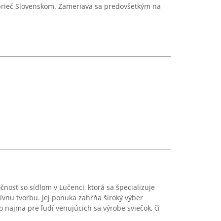
aprieč Slovenskom. Zameriava sa predovšetkým na
nosť so sídlom v Lučenci, ktorá sa špecializuje
vnu tvorbu. Jej ponuka zahŕňa široký výber
 najmä pre ľudí venujúcich sa výrobe sviečok, či