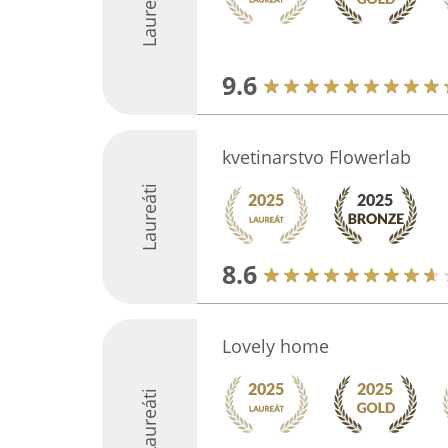
Laureáti
9.6
kvetinarstvo Flowerlab
Laureáti
8.6
Lovely home
Laureáti