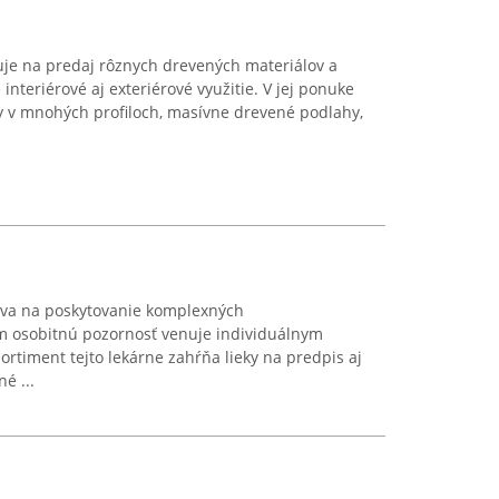
uje na predaj rôznych drevených materiálov a
interiérové aj exteriérové využitie. V jej ponuke
 v mnohých profiloch, masívne drevené podlahy,
ava na poskytovanie komplexných
om osobitnú pozornosť venuje individuálnym
ortiment tejto lekárne zahŕňa lieky na predpis aj
é ...