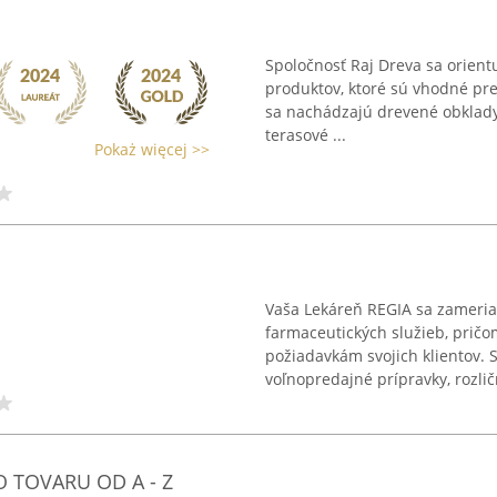
Spoločnosť Raj Dreva sa orient
produktov, ktoré sú vhodné pre 
sa nachádzajú drevené obklady
terasové ...
Pokaż więcej >>
Vaša Lekáreň REGIA sa zameri
farmaceutických služieb, prič
požiadavkám svojich klientov. S
voľnopredajné prípravky, rozličn
 TOVARU OD A - Z