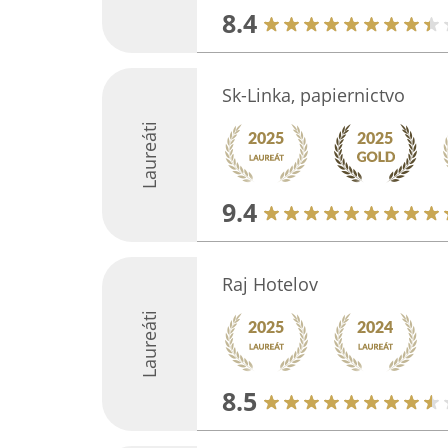
8.4
Sk-Linka, papiernictvo
Laureáti
9.4
Raj Hotelov
Laureáti
8.5