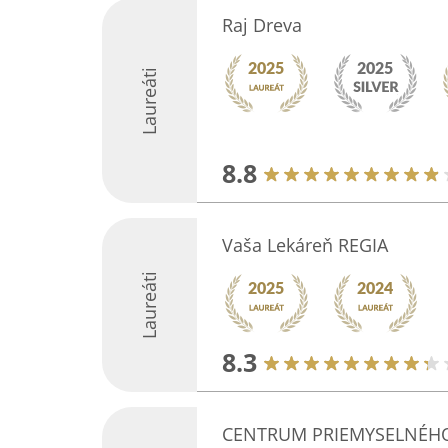
Raj Dreva
Laureáti
8.8
Vaša Lekáreň REGIA
Laureáti
8.3
CENTRUM PRIEMYSELNÉHO