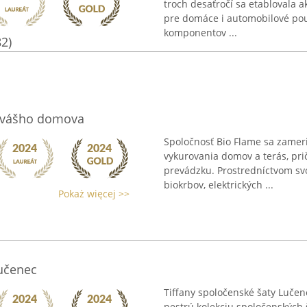
troch desaťročí sa etablovala a
pre domáce i automobilové pou
komponentov ...
82)
o vášho domova
Spoločnosť Bio Flame sa zameri
vykurovania domov a terás, pri
prevádzku. Prostredníctvom s
biokrbov, elektrických ...
Pokaż więcej >>
Lučenec
Tiffany spoločenské šaty Lučen
pestrú kolekciu spoločenských š