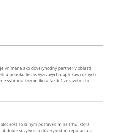
i je vnímaná ako dôveryhodný partner v oblasti
ahlu ponuku liečiv, výživových doplnkov, rôznych
zne vybranú kozmetiku a taktiež zdravotnícku
poločnosť so silným postavením na trhu, ktorá
o obdobie si vytvorila dôveryhodnú reputáciu a