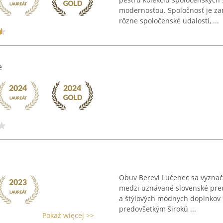
modernosťou. Spoločnosť je za
rôzne spoločenské udalosti, ...
e
Obuv Berevi Lučenec sa vyznaču
medzi uznávané slovenské preda
a štýlových módnych doplnkov 
predovšetkým širokú ...
Pokaż więcej >>