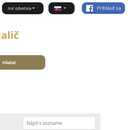
Prihlásiť sa
Iné odvetvia
alič
Hľadať