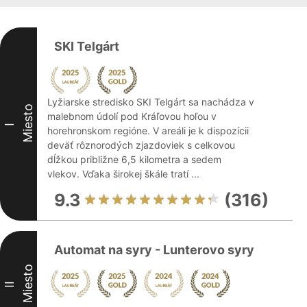
SKI Telgárt
Lyžiarske stredisko SKI Telgárt sa nachádza v
Miesto
malebnom údolí pod Kráľovou hoľou v
I
horehronskom regióne. V areáli je k dispozícii
deväť rôznorodých zjazdoviek s celkovou
dĺžkou približne 6,5 kilometra a sedem
vlekov. Vďaka širokej škále tratí ...
9.3
(316)
Automat na syry - Lunterovo syry
Miesto
II