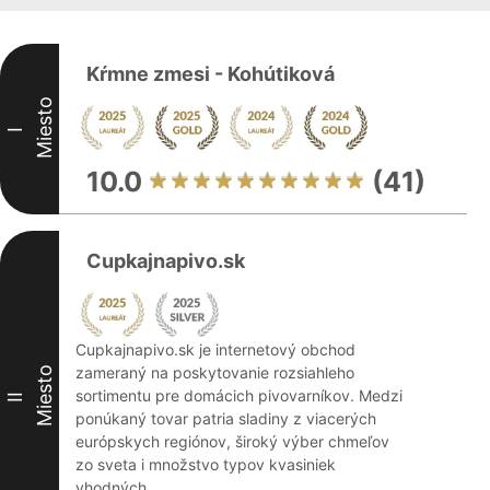
Kŕmne zmesi - Kohútiková
Miesto
I
10.0
(41)
Cupkajnapivo.sk
Cupkajnapivo.sk je internetový obchod
zameraný na poskytovanie rozsiahleho
Miesto
sortimentu pre domácich pivovarníkov. Medzi
II
ponúkaný tovar patria sladiny z viacerých
európskych regiónov, široký výber chmeľov
zo sveta i množstvo typov kvasiniek
vhodných ...