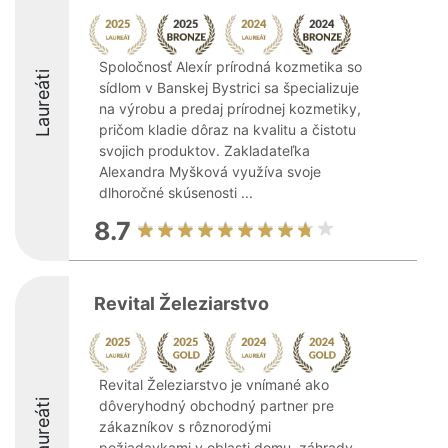
Spoločnosť Alexír prírodná kozmetika so
Laureáti
sídlom v Banskej Bystrici sa špecializuje
na výrobu a predaj prírodnej kozmetiky,
pričom kladie dôraz na kvalitu a čistotu
svojich produktov. Zakladateľka
Alexandra Myšková využíva svoje
dlhoročné skúsenosti ...
8.7
Revital Železiarstvo
Revital Železiarstvo je vnímané ako
Laureáti
dôveryhodný obchodný partner pre
zákazníkov s rôznorodými
požiadavkami v oblasti domu, záhrady