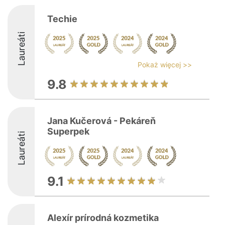
Techie
Laureáti
Pokaż więcej >>
9.8
Jana Kučerová - Pekáreň
Superpek
Laureáti
9.1
Alexír prírodná kozmetika