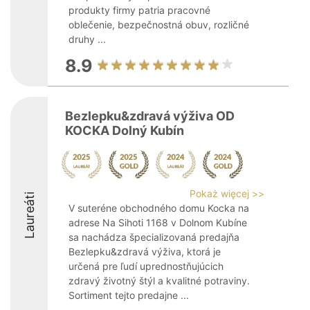
produkty firmy patria pracovné
oblečenie, bezpečnostná obuv, rozličné
druhy ...
8.9
Bezlepku&zdravá výživa OD
KOCKA Dolný Kubín
Pokaż więcej >>
Laureáti
V suteréne obchodného domu Kocka na
adrese Na Sihoti 1168 v Dolnom Kubíne
sa nachádza špecializovaná predajňa
Bezlepku&zdravá výživa, ktorá je
určená pre ľudí uprednostňujúcich
zdravý životný štýl a kvalitné potraviny.
Sortiment tejto predajne ...