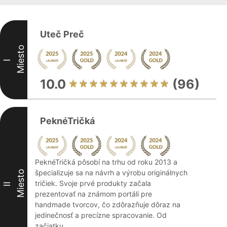
Uteč Preč
Miesto
I
10.0
(96)
PeknéTričká
PeknéTričká pôsobí na trhu od roku 2013 a
špecializuje sa na návrh a výrobu originálnych
Miesto
tričiek. Svoje prvé produkty začala
II
prezentovať na známom portáli pre
handmade tvorcov, čo zdôrazňuje dôraz na
jedinečnosť a precízne spracovanie. Od
začiatku ...