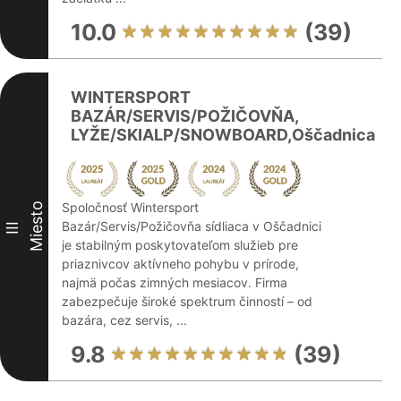
10.0
(39)
WINTERSPORT
BAZÁR/SERVIS/POŽIČOVŇA,
LYŽE/SKIALP/SNOWBOARD,Oščadnica
Spoločnosť Wintersport
Miesto
Bazár/Servis/Požičovňa sídliaca v Oščadnici
III
je stabilným poskytovateľom služieb pre
priaznivcov aktívneho pohybu v prírode,
najmä počas zimných mesiacov. Firma
zabezpečuje široké spektrum činností – od
bazára, cez servis, ...
9.8
(39)