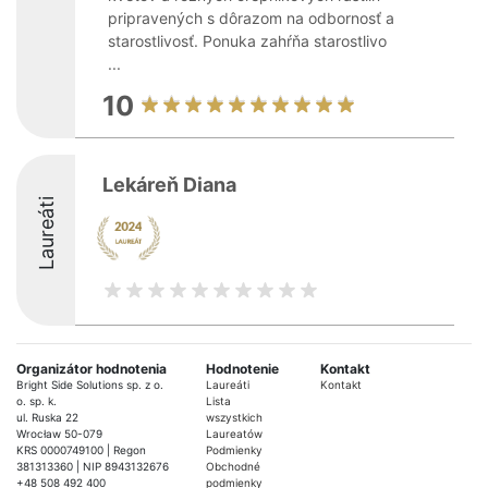
pripravených s dôrazom na odbornosť a
starostlivosť. Ponuka zahŕňa starostlivo
...
10
Lekáreň Diana
Laureáti
Organizátor hodnotenia
Hodnotenie
Kontakt
Bright Side Solutions sp. z o.
Laureáti
Kontakt
o. sp. k.
Lista
ul. Ruska 22
wszystkich
Wrocław 50-079
Laureatów
KRS 0000749100 | Regon
Podmienky
381313360 | NIP 8943132676
Obchodné
+48 508 492 400
podmienky