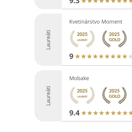
9.3
Kvetinárstvo Moment
Laureáti
9
Mobake
Laureáti
9.4