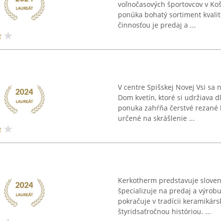
voľnočasových športovcov v Koši
ponúka bohatý sortiment kvali
činnosťou je predaj a ...
V centre Spišskej Novej Vsi sa
Dom kvetín, ktoré si udržiava d
ponuka zahŕňa čerstvé rezané k
určené na skrášlenie ...
Kerkotherm predstavuje slovens
špecializuje na predaj a výrob
pokračuje v tradícii keramikárs
štyridsaťročnou históriou. ...