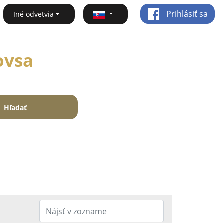
Prihlásiť sa
Iné odvetvia
ovsa
Hľadať