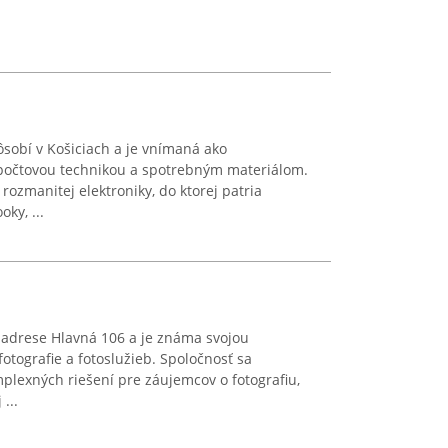
obí v Košiciach a je vnímaná ako
počtovou technikou a spotrebným materiálom.
 rozmanitej elektroniky, do ktorej patria
ky, ...
 adrese Hlavná 106 a je známa svojou
otografie a fotoslužieb. Spoločnosť sa
plexných riešení pre záujemcov o fotografiu,
...