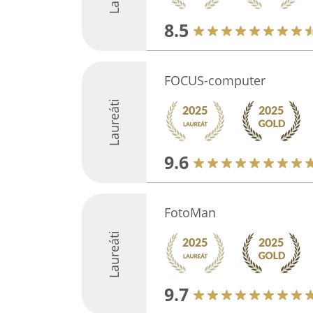
8.5
FOCUS-computer
Laureáti
9.6
FotoMan
Laureáti
9.7