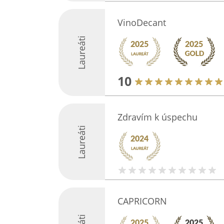
VinoDecant
Laureáti
10
Zdravím k úspechu
Laureáti
CAPRICORN