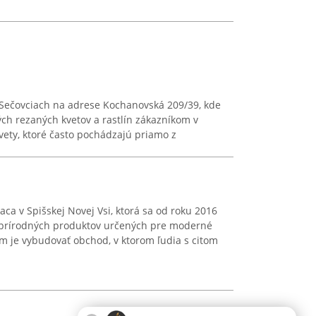
Sečovciach na adrese Kochanovská 209/39, kde
ých rezaných kvetov a rastlín zákazníkom v
ety, ktoré často pochádzajú priamo z
aca v Spišskej Novej Vsi, ktorá sa od roku 2016
 prírodných produktov určených pre moderné
om je vybudovať obchod, v ktorom ľudia s citom