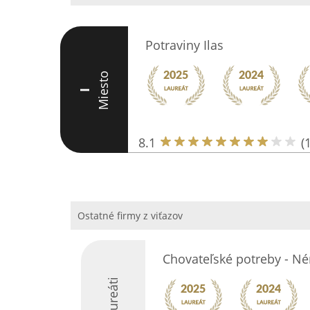
Potraviny Ilas
Miesto
I
8.1
(
Ostatné firmy z viťazov
Chovateľské potreby - Né
Laureáti