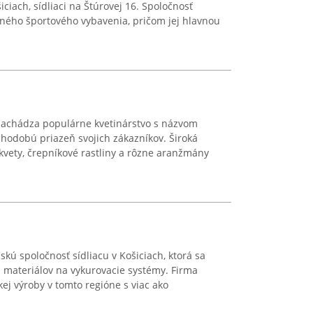
ciach, sídliaci na Štúrovej 16. Spoločnosť
tného športového vybavenia, pričom jej hlavnou
 nachádza populárne kvetinárstvo s názvom
lhodobú priazeň svojich zákazníkov. Široká
vety, črepníkové rastliny a rôzne aranžmány
kú spoločnosť sídliacu v Košiciach, ktorá sa
u materiálov na vykurovacie systémy. Firma
kej výroby v tomto regióne s viac ako