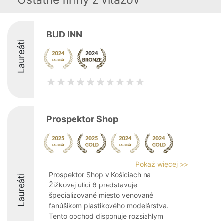
Ostatné firmy z viťazov
BUD INN
Laureáti
Prospektor Shop
Pokaż więcej >>
Prospektor Shop v Košiciach na
Laureáti
Žižkovej ulici 6 predstavuje
špecializované miesto venované
fanúšikom plastikového modelárstva.
Tento obchod disponuje rozsiahlym