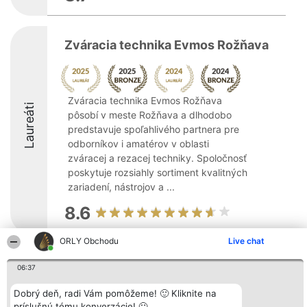
Zváracia technika Evmos Rožňava
Zváracia technika Evmos Rožňava
Laureáti
pôsobí v meste Rožňava a dlhodobo
predstavuje spoľahlivého partnera pre
odborníkov i amatérov v oblasti
zváracej a rezacej techniky. Spoločnosť
poskytuje rozsiahly sortiment kvalitných
zariadení, nástrojov a ...
8.6
ORLY Obchodu
Live chat
Organizátor hodnotenia
Hodnotenie
Kontakt
06:37
Bright Side Solutions sp. z o.
Laureáti
Kontakt
o. sp. k.
Lista
ul. Ruska 22
wszystkich
Dobrý deň, radi Vám pomôžeme! 🙂 Kliknite na
Wrocław 50-079
Laureatów
príslušnú tému konverzácie! 🙂