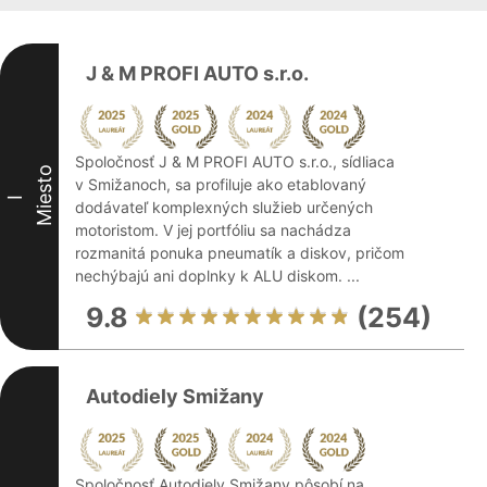
J & M PROFI AUTO s.r.o.
Spoločnosť J & M PROFI AUTO s.r.o., sídliaca
Miesto
v Smižanoch, sa profiluje ako etablovaný
I
dodávateľ komplexných služieb určených
motoristom. V jej portfóliu sa nachádza
rozmanitá ponuka pneumatík a diskov, pričom
nechýbajú ani doplnky k ALU diskom. ...
9.8
(254)
Autodiely Smižany
Spoločnosť Autodiely Smižany pôsobí na