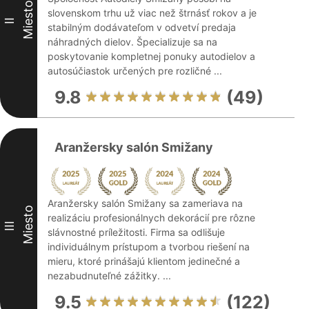
Miesto
slovenskom trhu už viac než štrnásť rokov a je
II
stabilným dodávateľom v odvetví predaja
náhradných dielov. Špecializuje sa na
poskytovanie kompletnej ponuky autodielov a
autosúčiastok určených pre rozličné ...
9.8
(49)
Aranžersky salón Smižany
Aranžersky salón Smižany sa zameriava na
Miesto
realizáciu profesionálnych dekorácií pre rôzne
III
slávnostné príležitosti. Firma sa odlišuje
individuálnym prístupom a tvorbou riešení na
mieru, ktoré prinášajú klientom jedinečné a
nezabudnuteľné zážitky. ...
9.5
(122)