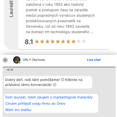
Laureáti
založená v roku 1992 ako rodinný
podnik a postupom času sa zaradila
medzi popredných výrobcov studených
protektorovaných pneumatík na
Slovensku. Už od roku 1993 zaviedla
na domáci trh technológiu studeného ...
8.1
ORLY Obchodu
Live chat
Organizátor hodnotenia
Hodnotenie
Kontakt
Bright Side Solutions sp. z o.
Laureáti
Kontakt
o. sp. k.
Lista
19:19
ul. Ruska 22
wszystkich
Wrocław 50-079
Laureatów
Dobrý deň, radi Vám pomôžeme! 🙂 Kliknite na
KRS 0000749100 | Regon
Podmienky
381313360 | NIP 8943132676
Obchodné
príslušnú tému konverzácie! 🙂
+48 508 492 400
podmienky
Zásady
ochrany
Som laureát, mám záujem o marketingové materiály
osobných
Chcem prihlásiť svoju firmu do Orlov
údajov
Mám inú otátku