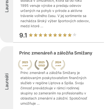
Laureáti
sídliaca v Smižanoch, ktorá sa od roku
1995 venuje výrobe a predaju odevov
určených na pohyb v prírode a aktívne
trávenie voľného času. V jej sortimente sa
nachádza široký výber športových odevov,
medzi ktoré ...
9.1
Princ zmenáreň a záložňa Smižany
Princ zmenáreň a záložňa Smižany je
Laureáti
etablovaným poskytovateľom finančných
služieb v regióne Liptova a Spiša. Svoju
činnosť prevádzkuje v rámci rodinnej
skupiny so zameraním na profesionalitu v
oblastiach zmenární a záložní. Spoločnosť
umožňuje ...