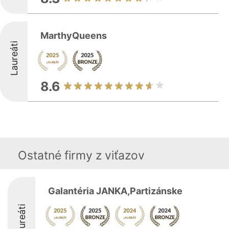
MarthyQueens
Laureáti
8.6
Ostatné firmy z viťazov
Galantéria JANKA,Partizánske
Laureáti