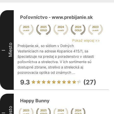
Poľovníctvo - www.prebijanie.sk
Pokaż więcej >>
Miesto
Prebijanie.sk, so sídlom v Dolných
Vesteniciach na adrese Kopanice 415/1, sa
I
špecializuje na predaj a poradenstvo v oblasti
poľovníctva a strelectva. V ich sortimente sú
dostupné zbrane, strelivo a strelecká aj
pozorovacia optika od známych ...
9.3
(27)
Happy Bunny
Miesto
II