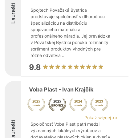
Laureáti
Spojtech Považská Bystrica
predstavuje spoločnosť s dlhoročnou
špecializáciou na distribúciu
spojovacieho materiálu a
profesionálneho náradia. Jej prevádzka
v Považskej Bystrici ponúka rozmanitý
sortiment produktov vhodných pre
rôzne odvetvia ...
9.8
Voba Plast - Ivan Krajčík
Pokaż więcej >>
Laureáti
Spoločnosť Voba Plast patrí medzi
významných lokálnych výrobcov a
dodávateľov plastových okien a dverí v