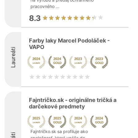
pracovného ...
8.3
Farby laky Marcel Podoláček -
VAPO
Laureáti
Fajntričko.sk - originálne tričká a
darčekové predmety
Fajntričko.sk sa profiluje ako
spoločnosť, ktorá vnáša do