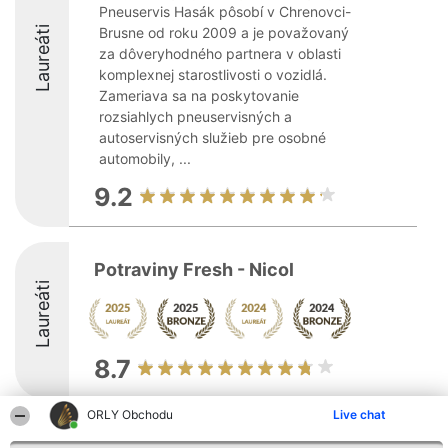
Pneuservis Hasák pôsobí v Chrenovci-
Laureáti
Brusne od roku 2009 a je považovaný
za dôveryhodného partnera v oblasti
komplexnej starostlivosti o vozidlá.
Zameriava sa na poskytovanie
rozsiahlych pneuservisných a
autoservisných služieb pre osobné
automobily, ...
9.2
Potraviny Fresh - Nicol
Laureáti
8.7
ORLY Obchodu
Live chat
Organizátor hodnotenia
Hodnotenie
Kontakt