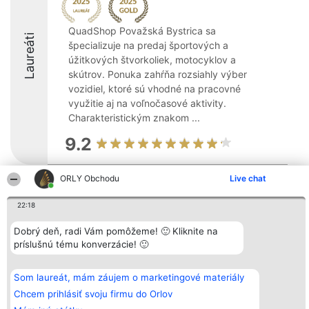
QuadShop Považská Bystrica sa
Laureáti
špecializuje na predaj športových a
úžitkových štvorkoliek, motocyklov a
skútrov. Ponuka zahŕňa rozsiahly výber
vozidiel, ktoré sú vhodné na pracovné
využitie aj na voľnočasové aktivity.
Charakteristickým znakom ...
9.2
ORLY Obchodu
Live chat
Organizátor hodnotenia
Hodnotenie
Kontakt
Bright Side Solutions sp. z o.
Laureáti
Kontakt
22:18
o. sp. k.
Lista
ul. Ruska 22
wszystkich
Dobrý deň, radi Vám pomôžeme! 🙂 Kliknite na
Wrocław 50-079
Laureatów
príslušnú tému konverzácie! 🙂
KRS 0000749100 | Regon
Podmienky
381313360 | NIP 8943132676
Obchodné
+48 508 492 400
podmienky
Zásady
Som laureát, mám záujem o marketingové materiály
ochrany
Chcem prihlásiť svoju firmu do Orlov
osobných
údajov