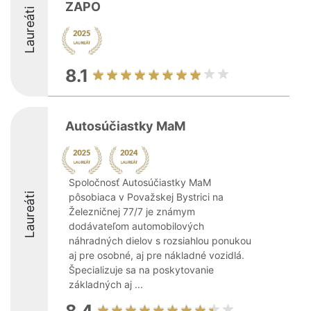
ZAPO
Laureáti
8.1
Autosúčiastky MaM
Spoločnosť Autosúčiastky MaM
Laureáti
pôsobiaca v Považskej Bystrici na
Železničnej 77/7 je známym
dodávateľom automobilových
náhradných dielov s rozsiahlou ponukou
aj pre osobné, aj pre nákladné vozidlá.
Špecializuje sa na poskytovanie
základných aj ...